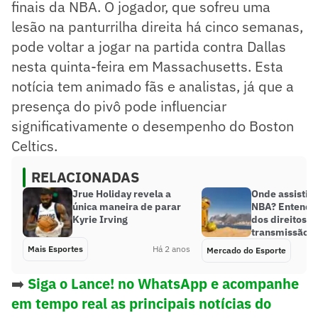
finais da NBA. O jogador, que sofreu uma
lesão na panturrilha direita há cinco semanas,
pode voltar a jogar na partida contra Dallas
nesta quinta-feira em Massachusetts. Esta
notícia tem animado fãs e analistas, já que a
presença do pivô pode influenciar
significativamente o desempenho do Boston
Celtics.
RELACIONADAS
Jrue Holiday revela a
Onde assistir 
única maneira de parar
NBA? Entenda 
Kyrie Irving
dos direitos d
transmissão
Mais Esportes
Há 2 anos
Mercado do Esporte
➡️
Siga o Lance! no WhatsApp e acompanhe
em tempo real as principais notícias do