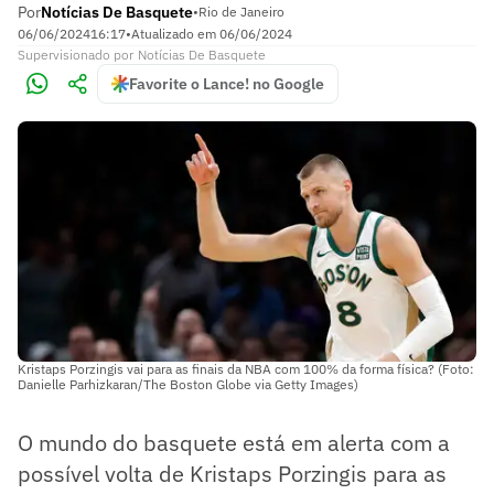
Por
Notícias De Basquete
•
Rio de Janeiro
06/06/2024
16:17
•
Atualizado em
06/06/2024
Supervisionado
por
Notícias De Basquete
Favorite o Lance! no Google
Kristaps Porzingis vai para as finais da NBA com 100% da forma física? (Foto:
Danielle Parhizkaran/The Boston Globe via Getty Images)
O mundo do basquete está em alerta com a
possível volta de Kristaps Porzingis para as