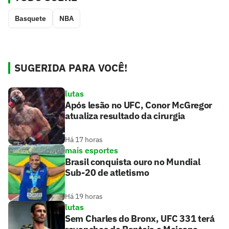
Basquete
NBA
SUGERIDA PARA VOCÊ!
lutas
Após lesão no UFC, Conor McGregor
atualiza resultado da cirurgia
Há 17 horas
mais esportes
Brasil conquista ouro no Mundial
Sub-20 de atletismo
Há 19 horas
lutas
Sem Charles do Bronx, UFC 331 terá