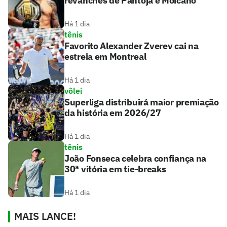
revanches de Pantoja e Moicano
Há 1 dia
tênis
Favorito Alexander Zverev cai na
estreia em Montreal
Há 1 dia
vôlei
Superliga distribuirá maior premiação
da história em 2026/27
Há 1 dia
tênis
João Fonseca celebra confiança na
30ª vitória em tie-breaks
Há 1 dia
MAIS LANCE!