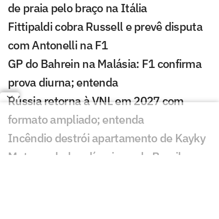
de praia pelo braço na Itália
Fittipaldi cobra Russell e prevê disputa
com Antonelli na F1
GP do Bahrein na Malásia: F1 confirma
prova diurna; entenda
Rússia retorna à VNL em 2027 com
formato ampliado; entenda
Incêndio destrói apartamento de Kayky
Mota, nadador olímpico pelo Brasil
Campeão olímpico da praia substituirá
Darlan na quadra
São Paulo recebe Mundial de Clubes