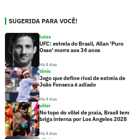
SUGERIDA PARA VOCÊ!
lutas
UFC: estrela do Brasil, Allan 'Puro
Osso' morre aos 34 anos
Há 4 dias
tênis
Jogo que define rival de estreia de
João Fonseca é adiado
Há 4 dias
vôlei
No topo do vôlei de praia, Brasil tem
briga interna por Los Angeles 2028
Há 4 dias