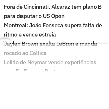
Fora de Cincinnati, Alcaraz tem plano B
para disputar o US Open
Montreal: João Fonseca supera falta de
ritmo e vence estreia
Jaylen Brown exalta LeBron e manda
recado ao Celtics
Leilão de Neymar vende experiências
com Do Bronx e Poatan
Equipe de Bortoleto abre mão de
evoluções no motor para mirar 2028
Charles do Bronx lamenta morte de
Puro Osso: 'Como vou entrar no