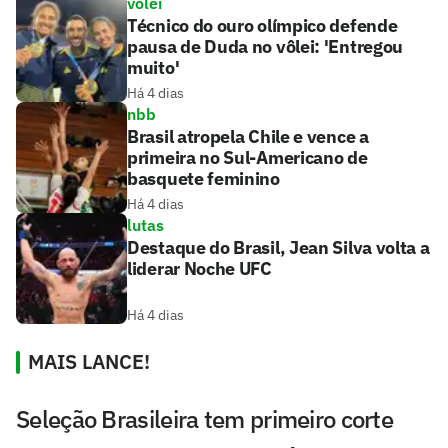
vôlei
Técnico do ouro olímpico defende
pausa de Duda no vôlei: 'Entregou
muito'
Há 4 dias
nbb
Brasil atropela Chile e vence a
primeira no Sul-Americano de
basquete feminino
Há 4 dias
lutas
Destaque do Brasil, Jean Silva volta a
liderar Noche UFC
Há 4 dias
MAIS LANCE!
Seleção Brasileira tem primeiro corte