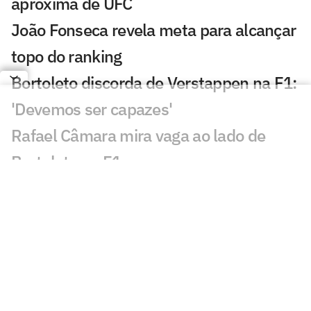
aproxima de UFC
João Fonseca revela meta para alcançar
topo do ranking
Bortoleto discorda de Verstappen na F1:
'Devemos ser capazes'
Rafael Câmara mira vaga ao lado de
Bortoleto na F1
Laura Pigossi fica a um passo da
liderança do tênis brasileiro
Evandro evita pensar em última
Olimpíada: 'Não vou pro tudo ou nada'
Calouro da NBA desafia Luka Doncic: