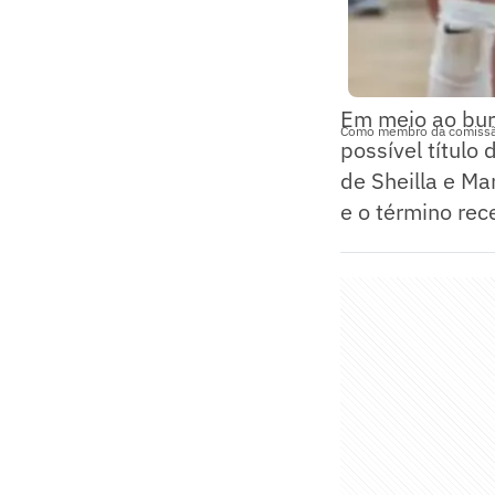
Em meio ao bur
Como membro da comissão 
possível título
de Sheilla e Ma
e o término rec