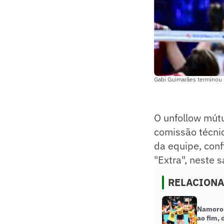
Gabi Guimarães terminou s
O unfollow mútu
comissão técnic
da equipe, conf
"Extra", neste 
RELACION
Namoro 
ao fim, 