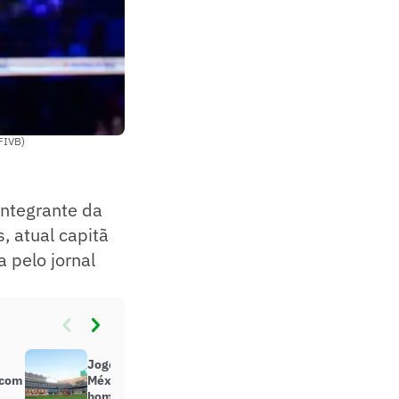
FIVB)
integrante da
, atual capitã
 pelo jornal
Jogo da Seleção Brasileira contra o
 com
México é paralisado por cantos
homofóbicos