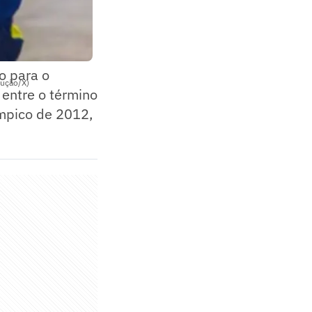
o para o
dução/X)
 entre o término
ímpico de 2012,