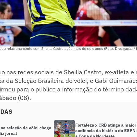
eu relacionamento com Sheilla Castro após mais de dois anos (Foto: Divulgação / 
o nas redes sociais de Sheilla Castro, ex-atleta e 
a da Seleção Brasileira de vôlei, e Gabi Guimarães
irmou para o público a informação do término dada
sábado (08).
ADAS
Fortaleza x CRB atinge a maior
na seleção de vôlei chega
audiência da história da ESPN
diz jornal
a Copa do Nordeste