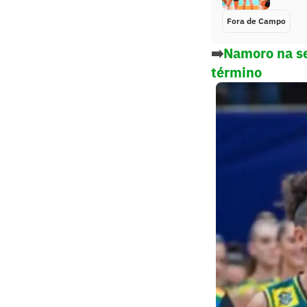
Fora de Campo
➡️
Namoro na sel
término