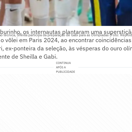
burinho, os internautas plantaram uma superstiçã
técnica, Sheilla participa da preparação de Gabi para as Olimpíadas (Foto: Repro
 do vôlei em Paris 2024, ao encontrar coincidências
ri, ex-ponteira da seleção, às vésperas do ouro ol
ente de Sheilla e Gabi.
CONTINUA
APÓS A
PUBLICIDADE