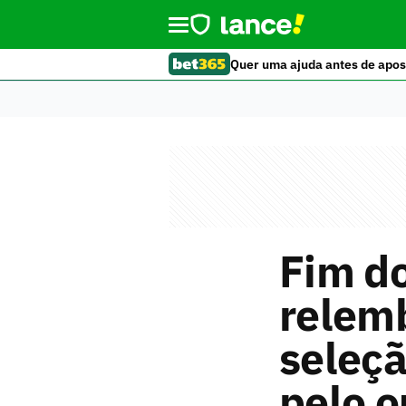
Quer uma ajuda antes de apos
Fim do
relemb
seleçã
pelo o