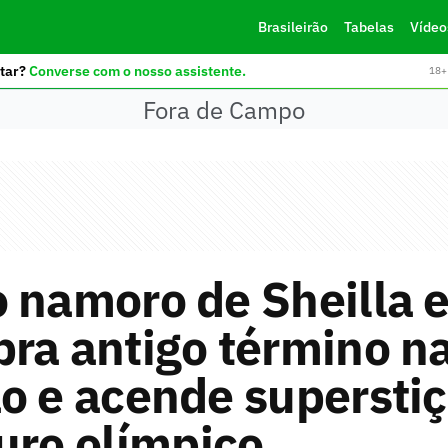
Brasileirão
Tabelas
Vídeo
tar?
Converse com o nosso assistente.
18+ 
Fora de Campo
 namoro de Sheilla 
ra antigo término n
o e acende supersti
uro olímpico