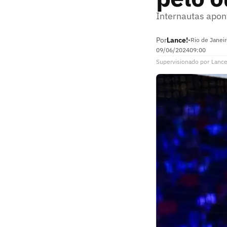
Internautas apon
Por
Lance!
•
Rio de Janei
09/06/2024
09:00
Supervisionado
por
Lance