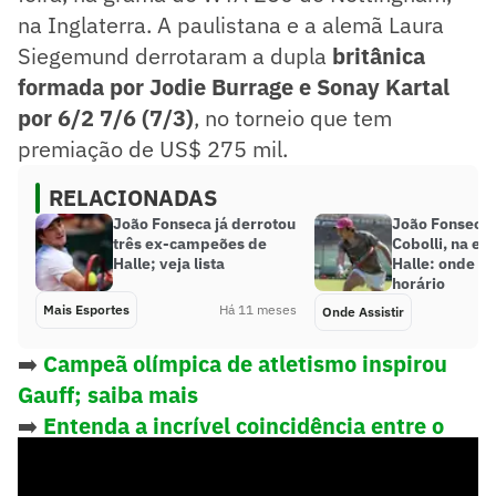
na Inglaterra. A paulistana e a alemã Laura
Siegemund derrotaram a dupla
britânica
formada por Jodie Burrage e Sonay Kartal
por 6/2 7/6 (7/3)
, no torneio que tem
premiação de US$ 275 mil.
RELACIONADAS
João Fonseca já derrotou
João Fonseca 
três ex-campeões de
Cobolli, na es
Halle; veja lista
Halle: onde ass
horário
Mais Esportes
Há 11 meses
Onde Assistir
➡️
Campeã olímpica de atletismo inspirou
Gauff; saiba mais
➡️
Entenda a incrível coincidência entre o
quinto Slam de Alcaraz e Nadal