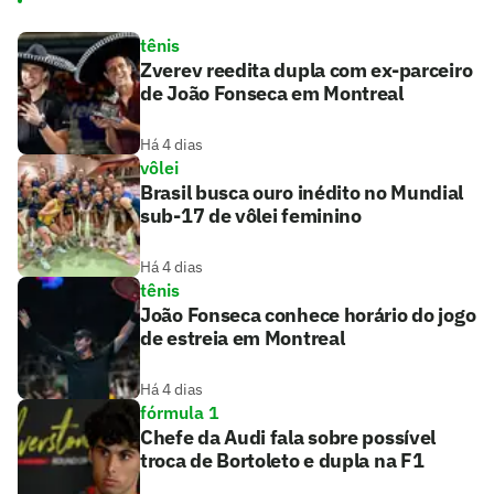
tênis
Zverev reedita dupla com ex-parceiro
de João Fonseca em Montreal
Há 4 dias
vôlei
Brasil busca ouro inédito no Mundial
sub-17 de vôlei feminino
Há 4 dias
tênis
João Fonseca conhece horário do jogo
de estreia em Montreal
Há 4 dias
fórmula 1
Chefe da Audi fala sobre possível
troca de Bortoleto e dupla na F1