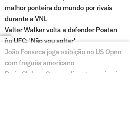
melhor ponteira do mundo por rivais
durante a VNL
Valter Walker volta a defender Poatan
no UFC: 'Não vou soltar'
João Fonseca joga exibição no US Open
com freguês americano
Praia Clube e Osasco disputam primeiro
título do vôlei nacional em outubro
Times de Bernardinho e Zé se
enfrentam na abertura da Superliga
LeBron James abriu mão de voltar aos
Cavaliers por causa de James Harden,