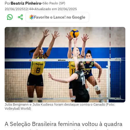
Por
Beatriz Pinheiro
•
São Paulo (SP)
20/06/2025
12:44
•
Atualizado em
20/06/2025
Favorite o Lance! no Google
Julia Bergmann e Julia Kudiess foram destaque contra o Canadá (Foto:
Volleyball World)
A Seleção Brasileira feminina voltou à quadra