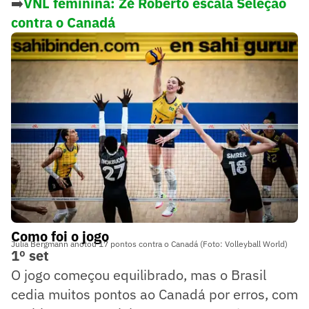
➡️
VNL feminina: Zé Roberto escala Seleção
contra o Canadá
Como foi o jogo
Julia Bergmann anotou 17 pontos contra o Canadá (Foto: Volleyball World)
1º set
O jogo começou equilibrado, mas o Brasil
cedia muitos pontos ao Canadá por erros, com