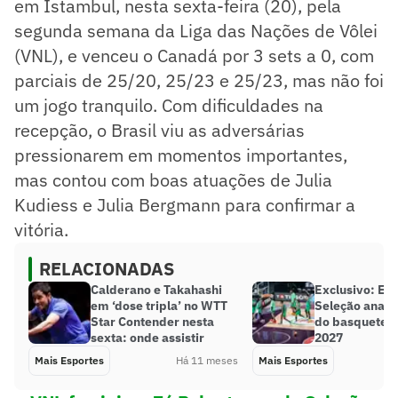
em Istambul, nesta sexta-feira (20), pela
segunda semana da Liga das Nações de Vôlei
(VNL), e venceu o Canadá por 3 sets a 0, com
parciais de 25/20, 25/23 e 25/23, mas não foi
um jogo tranquilo. Com dificuldades na
recepção, o Brasil viu as adversárias
pressionarem em momentos importantes,
mas contou com boas atuações de Julia
Kudiess e Julia Bergmann para confirmar a
vitória.
RELACIONADAS
Calderano e Takahashi
Exclusivo: Ex-
em ‘dose tripla’ no WTT
Seleção anali
Star Contender nesta
do basquete 
sexta: onde assistir
2027
Mais Esportes
Há 11 meses
Mais Esportes