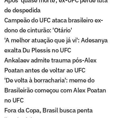
Após 'quase morte', ex-UFC perde luta
de despedida
Campeão do UFC ataca brasileiro ex-
dono de cinturão: 'Otário'
'A melhor atuação que já vi': Adesanya
exalta Du Plessis no UFC
Ankalaev admite trauma pós-Alex
Poatan antes de voltar ao UFC
'De volta à borracharia': meme do
Brasileirão começou com Alex Poatan
no UFC
Fora da Copa, Brasil busca penta