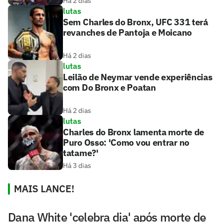
Há 2 dias
lutas
Sem Charles do Bronx, UFC 331 terá
revanches de Pantoja e Moicano
Há 2 dias
lutas
Leilão de Neymar vende experiências
com Do Bronx e Poatan
Há 2 dias
lutas
Charles do Bronx lamenta morte de
Puro Osso: 'Como vou entrar no
tatame?'
Há 3 dias
MAIS LANCE!
Dana White 'celebra dia' após morte de