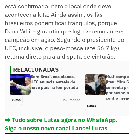
está confirmada, nem o local onde deve
acontecer a luta. Ainda assim, os fãs
brasileiros podem ficar tranquilos, porque
Dana White garantiu que logo veremos o ex-
campeão em ação. Segundo o presidente do
UFC, inclusive, o peso-mosca (até 56,7 kg)
retorna direto para a disputa de cinturão.
RELACIONADAS
Sem Brasil nos planos,
Multicampeão 
UFC anuncia estreia de
jitsu, Mica Ga
novo país na temporada
comenta prisã
por suspeita 
contra menor
Lutas
Há 3 meses
Lutas
➡️ Tudo sobre Lutas agora no WhatsApp.
Siga o nosso novo canal Lance! Lutas