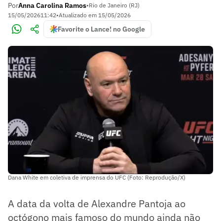
Por
Anna Carolina Ramos
•
Rio de Janeiro (RJ)
15/05/2026
11:42
•
Atualizado em
15/05/2026
Favorite o Lance! no Google
Dana White em coletiva de imprensa do UFC (Foto: Reprodução/X)
A data da volta de Alexandre Pantoja ao
octógono mais famoso do mundo ainda não