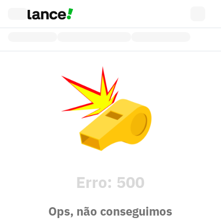
Erro:
500
Ops, não conseguimos