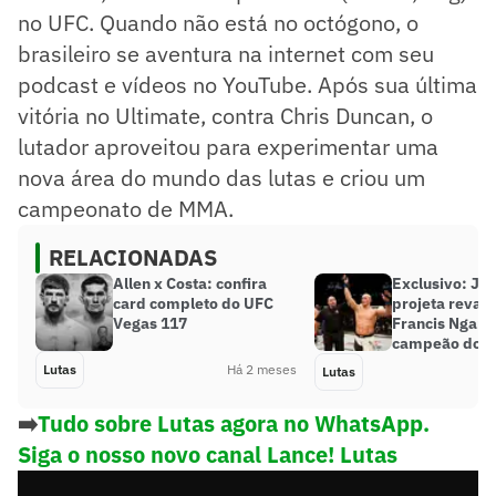
no UFC. Quando não está no octógono, o
brasileiro se aventura na internet com seu
podcast e vídeos no YouTube. Após sua última
vitória no Ultimate, contra Chris Duncan, o
lutador aproveitou para experimentar uma
nova área do mundo das lutas e criou um
campeonato de MMA.
RELACIONADAS
Allen x Costa: confira
Exclusivo: Jun
card completo do UFC
projeta revan
Vegas 117
Francis Ngann
campeão do 
Lutas
Há 2 meses
Lutas
➡️
Tudo sobre Lutas agora no WhatsApp.
Siga o nosso novo canal Lance! Lutas