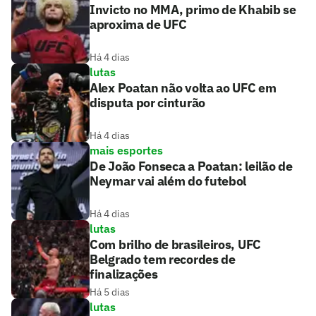
Invicto no MMA, primo de Khabib se
aproxima de UFC
Há 4 dias
lutas
Alex Poatan não volta ao UFC em
disputa por cinturão
Há 4 dias
mais esportes
De João Fonseca a Poatan: leilão de
Neymar vai além do futebol
Há 4 dias
lutas
Com brilho de brasileiros, UFC
Belgrado tem recordes de
finalizações
Há 5 dias
lutas