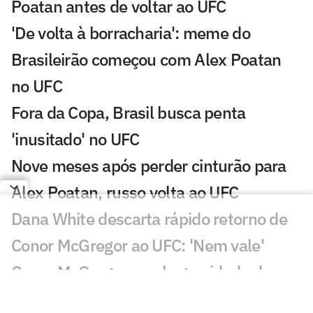
Poatan antes de voltar ao UFC
'De volta à borracharia': meme do
Brasileirão começou com Alex Poatan
no UFC
Fora da Copa, Brasil busca penta
'inusitado' no UFC
Nove meses após perder cinturão para
Alex Poatan, russo volta ao UFC
Dana White descarta rápido retorno de
Conor McGregor ao UFC: 'Nem vale'
Conor McGregor revela gravidade de
lesão que sofreu no UFC 329