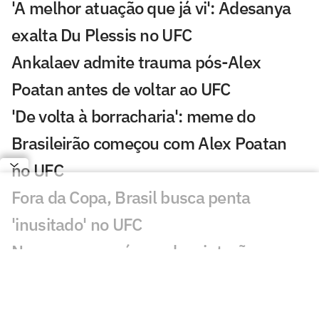
'A melhor atuação que já vi': Adesanya
exalta Du Plessis no UFC
Ankalaev admite trauma pós-Alex
Poatan antes de voltar ao UFC
'De volta à borracharia': meme do
Brasileirão começou com Alex Poatan
no UFC
Fora da Copa, Brasil busca penta
'inusitado' no UFC
Nove meses após perder cinturão para
Alex Poatan, russo volta ao UFC
Dana White descarta rápido retorno de