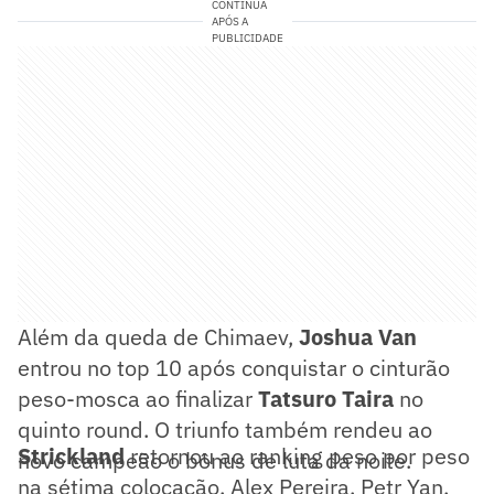
CONTINUA
APÓS A
PUBLICIDADE
Além da queda de Chimaev,
Joshua Van
entrou no top 10 após conquistar o cinturão
peso-mosca ao finalizar
Tatsuro Taira
no
quinto round. O triunfo também rendeu ao
Strickland
retornou ao ranking peso por peso
novo campeão o bônus de luta da noite.
na sétima colocação. Alex Pereira, Petr Yan,