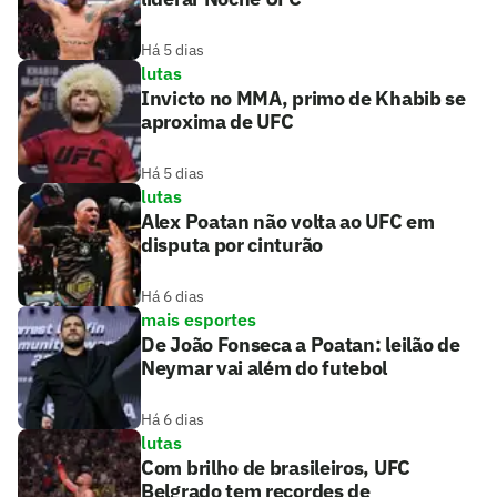
Há 5 dias
lutas
Invicto no MMA, primo de Khabib se
aproxima de UFC
Há 5 dias
lutas
Alex Poatan não volta ao UFC em
disputa por cinturão
Há 6 dias
mais esportes
De João Fonseca a Poatan: leilão de
Neymar vai além do futebol
Há 6 dias
lutas
Com brilho de brasileiros, UFC
Belgrado tem recordes de