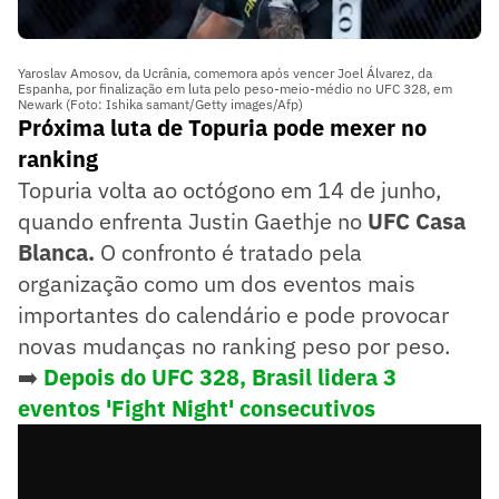
Yaroslav Amosov, da Ucrânia, comemora após vencer Joel Álvarez, da
Espanha, por finalização em luta pelo peso-meio-médio no UFC 328, em
Newark (Foto: Ishika samant/Getty images/Afp)
Próxima luta de Topuria pode mexer no
ranking
Topuria volta ao octógono em 14 de junho,
quando enfrenta Justin Gaethje no
UFC Casa
Blanca.
O confronto é tratado pela
organização como um dos eventos mais
importantes do calendário e pode provocar
novas mudanças no ranking peso por peso.
➡️
Depois do UFC 328, Brasil lidera 3
eventos 'Fight Night' consecutivos