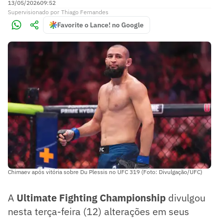
13/05/2026
09:52
Supervisionado
por
Thiago Fernandes
Favorite o Lance! no Google
Chimaev após vitória sobre Du Plessis no UFC 319 (Foto: Divulgação/UFC)
A
Ultimate Fighting Championship
divulgou
nesta terça-feira (12) alterações em seus