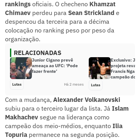
rankings
oficiais. O checheno
Khamzat
Chimaev
perdeu para
Sean Strickland
e
despencou da terceira para a décima
colocação no ranking peso por peso da
organização.
RELACIONADAS
Junior Cigano prevê
Exclusivo: Jun
ameaça ao UFC: ‘Pode
projeta revan
fazer frente’
Francis Ngann
campeão do 
Lutas
Há 2 meses
Lutas
Com a mudança,
Alexander Volkanovski
subiu para o terceiro lugar da lista. Já
Islam
Makhachev
segue na liderança como
campeão dos meio-médios, enquanto
Ilia
Topuria
permanece na segunda posição.