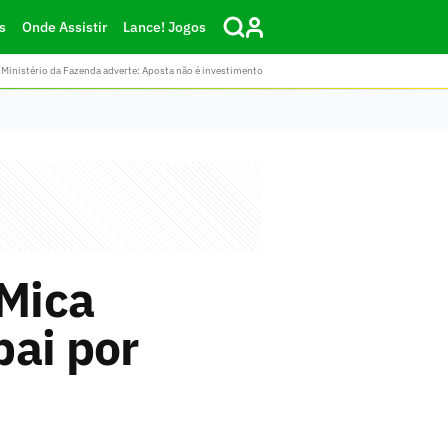
s
Onde Assistir
Lance! Jogos
Ministério da Fazenda adverte: Aposta não é investimento
 Mica
pai por