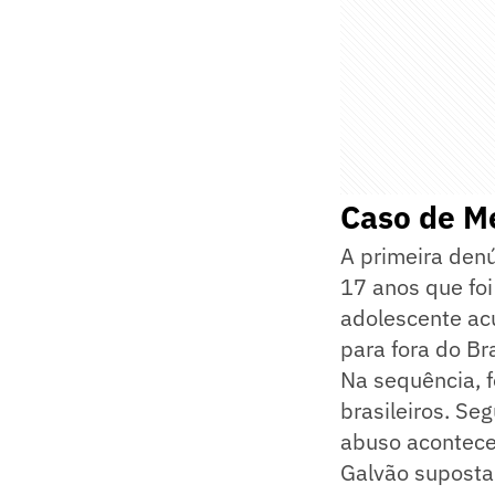
Caso de M
A primeira denú
17 anos que fo
adolescente ac
para fora do Br
Na sequência, 
brasileiros. S
abuso aconteceu
Galvão suposta