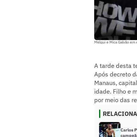
Melqui e Mica Galvão em 
A tarde desta t
Após decreto da
Manaus, capita
idade. Filho e
por meio das re
RELACION
Carlos P
campeã