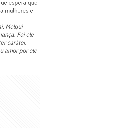
 que espera que
tra mulheres e
i, Melqui
iança. Foi ele
er caráter.
u amor por ele