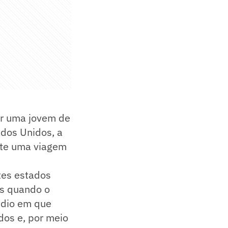
por uma jovem de
dos Unidos, a
nte uma viagem
tes estados
os quando o
udio em que
dos e, por meio