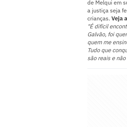
de Melqui em su
a justiça seja 
crianças.
Veja 
"É difícil enc
Galvão, foi que
quem me ensinou 
Tudo que conqui
são reais e nã