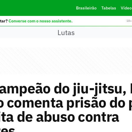
Brasileirão
Tabelas
Vídeo
tar?
Converse com o nosso assistente.
18+ 
Lutas
ampeão do jiu-jitsu,
 comenta prisão do 
ta de abuso contra
es