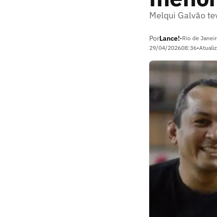
Melqui Galvão te
Por
Lance!
•
Rio de Janeir
29/04/2026
08:36
•
Atuali