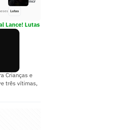
incrível’
meses
Lutas
Há 3 meses
al Lance! Lutas
isso, a
ra Crianças e
e três vítimas,