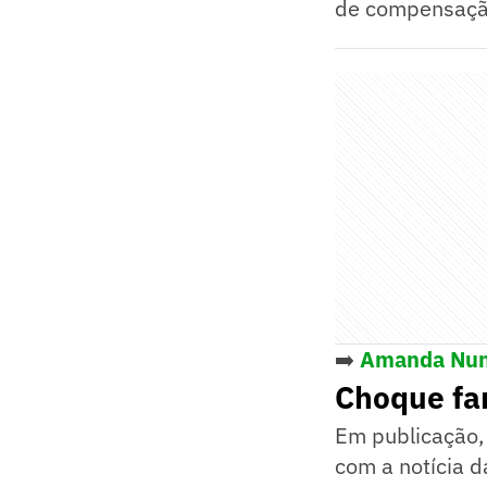
de compensação 
➡️
Amanda Nune
Choque fam
Em publicação,
com a notícia 