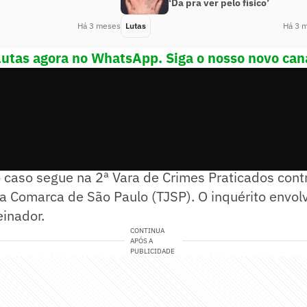
‘Da pra ver pelo físico’
Há 3 meses
Lutas
Há 3 
Lutas agora no WhatsApp. Siga o nosso novo can
prisão de Melqui tem duração de 30 dias. Enquanto 
 caso segue na 2ª Vara de Crimes Praticados cont
 Comarca de São Paulo (TJSP). O inquérito envolv
einador.
CONTINUA
APÓS A
PUBLICIDADE