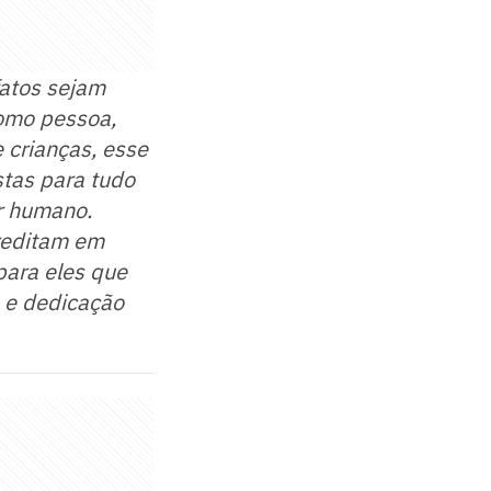
fatos sejam
Como pessoa,
 crianças, esse
stas para tudo
r humano.
reditam em
para eles que
o e dedicação