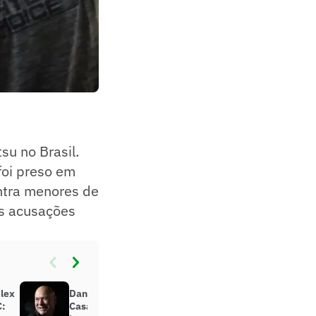
su no Brasil.
foi preso em
ntra menores de
as acusações
lex
Dana White presencia tiroteio na
C:
Casa Branca e comenta: ‘Muito