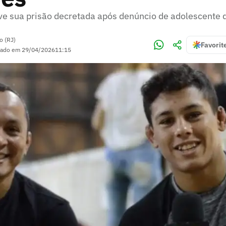
ve sua prisão decretada após denúncio de adolescente 
o (RJ)
Favorit
zado em
29/04/2026
11:15