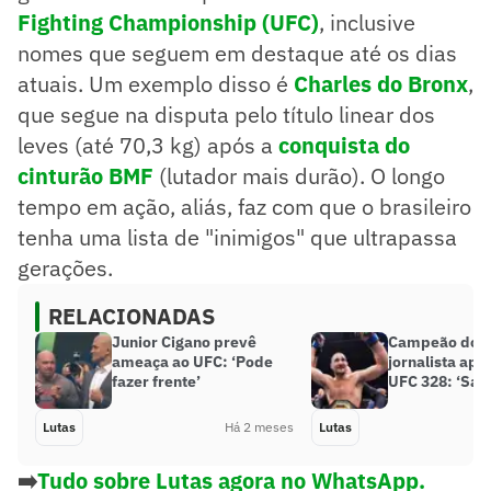
Fighting Championship (UFC)
, inclusive
nomes que seguem em destaque até os dias
atuais. Um exemplo disso é
Charles do Bronx
,
que segue na disputa pelo título linear dos
leves (até 70,3 kg) após a
conquista do
cinturão BMF
(lutador mais durão). O longo
tempo em ação, aliás, faz com que o brasileiro
tenha uma lista de "inimigos" que ultrapassa
gerações.
RELACIONADAS
Junior Cigano prevê
Campeão do U
ameaça ao UFC: ‘Pode
jornalista após
fazer frente’
UFC 328: ‘San
Lutas
Há 2 meses
Lutas
➡️
Tudo sobre Lutas agora no WhatsApp.