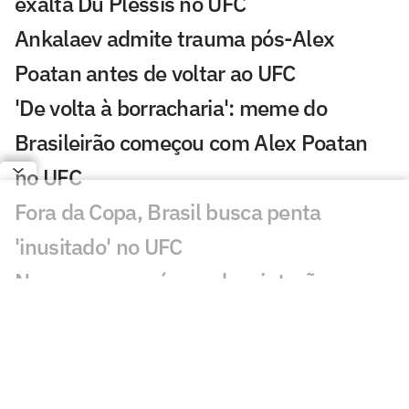
exalta Du Plessis no UFC
Ankalaev admite trauma pós-Alex
Poatan antes de voltar ao UFC
'De volta à borracharia': meme do
Brasileirão começou com Alex Poatan
no UFC
Fora da Copa, Brasil busca penta
'inusitado' no UFC
Nove meses após perder cinturão para
Alex Poatan, russo volta ao UFC
Dana White descarta rápido retorno de
Conor McGregor ao UFC: 'Nem vale'