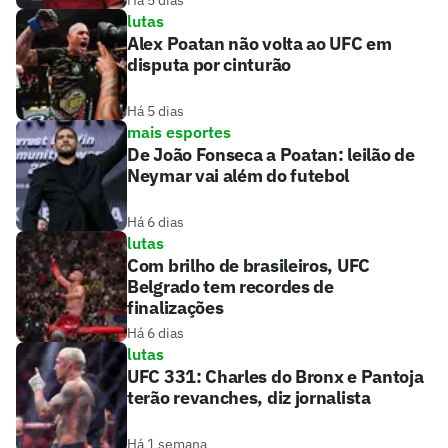
Há 5 dias
lutas
Alex Poatan não volta ao UFC em
disputa por cinturão
Há 5 dias
mais esportes
De João Fonseca a Poatan: leilão de
Neymar vai além do futebol
Há 6 dias
lutas
Com brilho de brasileiros, UFC
Belgrado tem recordes de
finalizações
Há 6 dias
lutas
UFC 331: Charles do Bronx e Pantoja
terão revanches, diz jornalista
Há 1 semana