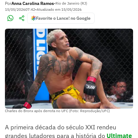
Por
Anna Carolina Ramos
•
Rio de Janeiro (RJ)
15/05/2026
07:42
•
Atualizado em
15/05/2026
Favorite o Lance! no Google
Charles do Bronx após derrota no UFC (Foto: Reprodução/UFC)
A primeira década do século XXI rendeu
grandes lutadores para a história do
Ultimate