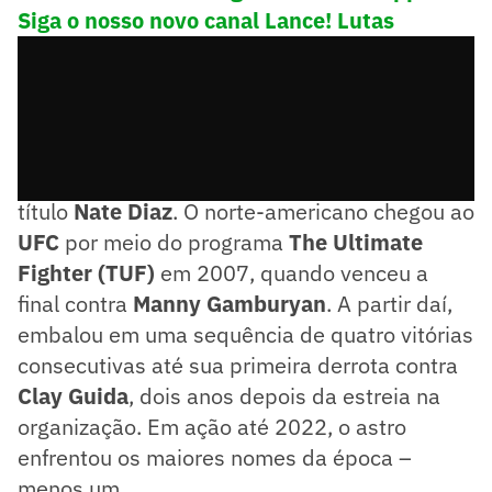
Siga o nosso novo canal Lance! Lutas
Entre eles, destaca-se o ex-desafiante ao
título
Nate Diaz
. O norte-americano chegou ao
UFC
por meio do programa
The Ultimate
Fighter (TUF)
em 2007, quando venceu a
final contra
Manny Gamburyan
. A partir daí,
embalou em uma sequência de quatro vitórias
consecutivas até sua primeira derrota contra
Clay Guida
, dois anos depois da estreia na
organização. Em ação até 2022, o astro
enfrentou os maiores nomes da época –
menos um.