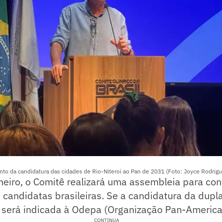
to da candidatura das cidades de Rio-Niteroi ao Pan de 2031 (Foto: Joyce Rodrig
neiro, o Comitê realizará uma assembleia para con
s candidatas brasileiras. Se a candidatura da dupla
a será indicada à Odepa (Organização Pan-America
CONTINUA