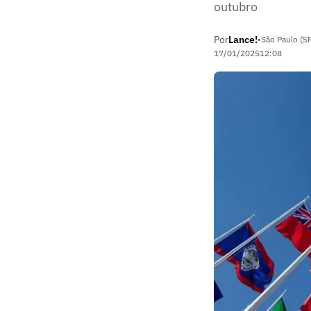
outubro
Por
Lance!
•
São Paulo (S
17/01/2025
12:08