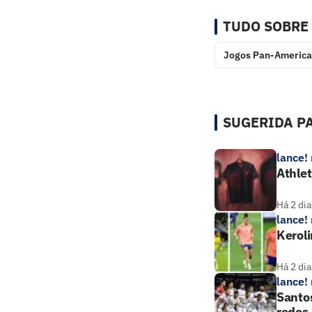
TUDO SOBRE
Jogos Pan-Americ
SUGERIDA PA
lance!
Athle
Há 2 dia
lance!
Keroli
Há 2 dia
lance!
Santos
redes