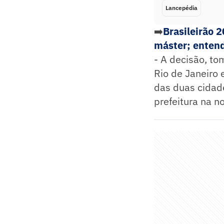
Lancepédia
➡️
Brasileirão 
máster; enten
- A decisão, t
Rio de Janeiro 
das duas cidad
prefeitura na no