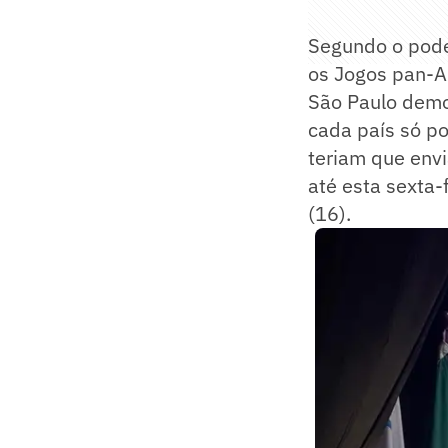
Segundo o poder
os Jogos pan-Am
São Paulo demo
cada país só po
teriam que envi
até esta sexta-
(16).