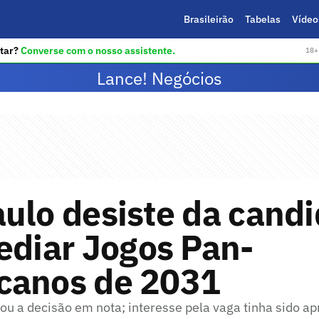
Brasileirão
Tabelas
Vídeo
tar?
Converse com o nosso assistente.
18+ 
Lance! Negócios
ulo desiste da cand
ediar Jogos Pan-
canos de 2031
iou a decisão em nota; interesse pela vaga tinha sido 