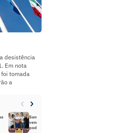
 a desistência
1. Em nota
o foi tomada
rão a
as
Santa Cruz assina acordo para
vender SAF; veja quais clubes
podem aderir ao modelo em 2025