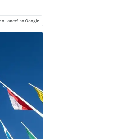
e o Lance! no Google