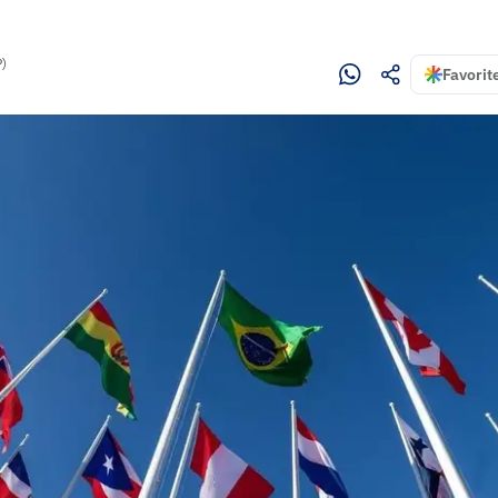
P)
Favorit