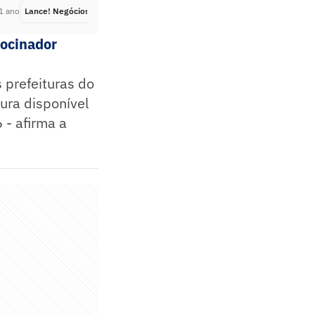
1 ano
Lance! Negócios
Há 1 ano
rocinador
 prefeituras do
tura disponível
 - afirma a