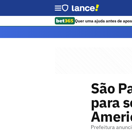
Quer uma ajuda antes de apos
São Pa
para s
Ameri
Prefeitura anunc