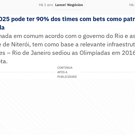
Há 1 ano
Lance! Negócios
Há 
2025 pode ter 90% dos times com bets como pat
da
omada em comum acordo com o governo do Rio e as
e de Niterói, tem como base a relevante infraestru
es – Rio de Janeiro sediou as Olimpíadas em 2016
ta.
CONTINUA
APÓS A
PUBLICIDADE