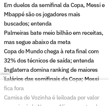
Em duelos da semifinal da Copa, Messi e
Mbappé são os jogadores mais
buscados; entenda
Palmeiras bate meio bilhão em receitas,
mas segue abaixo da meta
Copa do Mundo chega à reta final com
32% dos técnicos de saída; entenda
Inglaterra domina ranking de maiores
salários das semifinais da Copa; Messi
fica fora
Camisa de Vozinha é leiloada por valor
superior à de Neuer e Alisson; entenda