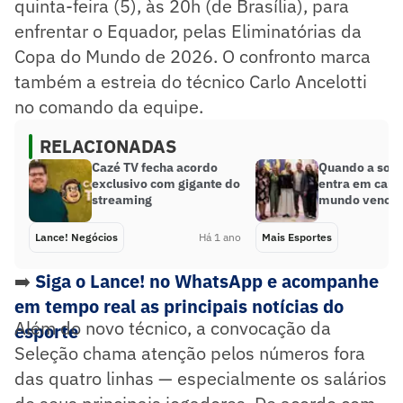
quinta-feira (5), às 20h (de Brasília), para
enfrentar o Equador, pelas Eliminatórias da
Copa do Mundo de 2026. O confronto marca
também a estreia do técnico Carlo Ancelotti
no comando da equipe.
RELACIONADAS
Cazé TV fecha acordo
Quando a soli
exclusivo com gigante do
entra em camp
streaming
mundo vence
Lance! Negócios
Há 1 ano
Mais Esportes
➡️
Siga o Lance! no WhatsApp e acompanhe
em tempo real as principais notícias do
Além do novo técnico, a convocação da
esporte
Seleção chama atenção pelos números fora
das quatro linhas — especialmente os salários