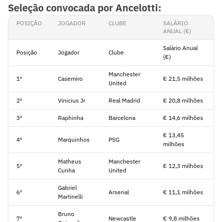
Seleção convocada por Ancelotti:
POSIÇÃO
JOGADOR
CLUBE
SALÁRIO
ANUAL (€)
Salário Anual
Posição
Jogador
Clube
(€)
Manchester
1º
Casemiro
€ 21,5 milhões
United
2º
Vinicius Jr
Real Madrid
€ 20,8 milhões
3º
Raphinha
Barcelona
€ 14,6 milhões
€ 13,45
4º
Marquinhos
PSG
milhões
Matheus
Manchester
5º
€ 12,3 milhões
Cunha
United
Gabriel
6º
Arsenal
€ 11,1 milhões
Martinelli
Bruno
7º
Newcastle
€ 9,8 milhões