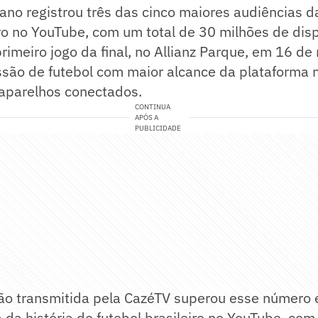
ano registrou três das cinco maiores audiências da
iro no YouTube, com um total de 30 milhões de disp
rimeiro jogo da final, no Allianz Parque, em 16 d
ssão de futebol com maior alcance da plataforma n
 aparelhos conectados.
CONTINUA
APÓS A
PUBLICIDADE
ão transmitida pela CazéTV superou esse número e
 da história do futebol brasileiro no YouTube, com