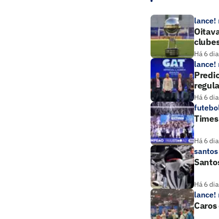
lance!
Oitava
clube
Há 6 dia
lance!
Predic
regul
Há 6 dia
futebo
Times 
Há 6 dia
santos
Santos
Há 6 dia
lance!
Caros 