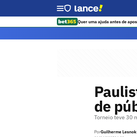
Quer uma ajuda antes de apos
Paulis
de púb
Torneio teve 30 m
Por
Guilherme Lesnok