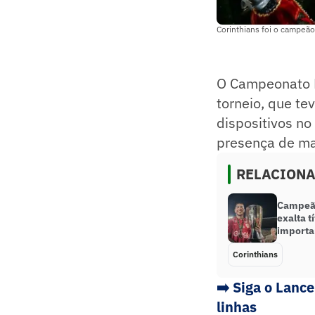
Corinthians foi o campeão
O Campeonato P
torneio, que te
dispositivos no
presença de mai
RELACION
Campeão
exalta t
importa
Corinthians
➡️ Siga o Lanc
linhas