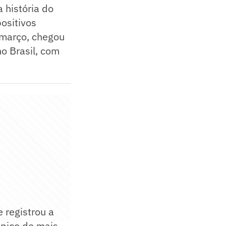
 história do
ositivos
e março, chegou
o Brasil, com
 registrou a
 pico de mais