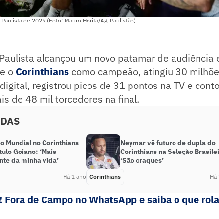
 Paulista de 2025 (Foto: Mauro Horita/Ag. Paulistão)
aulista alcançou um novo patamar de audiência
ve o
Corinthians
como campeão, atingiu 30 milhõe
 digital, registrou picos de 31 pontos na TV e cont
s de 48 mil torcedores na final.
ADAS
 Mundial no Corinthians
Neymar vê futuro de dupla do
ítulo Goiano: ‘Mais
Corinthians na Seleção Brasilei
nte da minha vida’
‘São craques’
Há 1 ano
Corinthians
Há 
e! Fora de Campo no WhatsApp e saiba o que rola