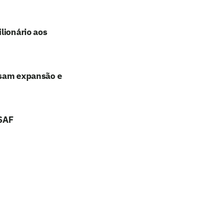
lionário aos
lisam expansão e
 SAF