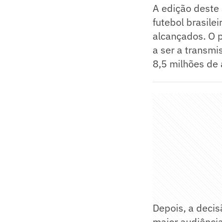
A edição deste 
futebol brasile
alcançados. O p
a ser a transmi
8,5 milhões de
Depois, a decis
maior audiência