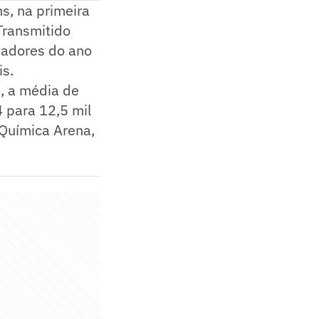
ns, na primeira
Transmitido
ctadores do ano
is.
, a média de
 para 12,5 mil
 Química Arena,