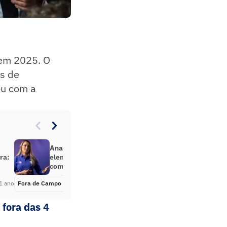
 em 2025. O
s de
ou com a
Ana Thaís Matos faz alerta sobre
ra:
elenco do Corinthians após empate
com Bahia
1 ano
Fora de Campo
Há 1 ano
 fora das 4