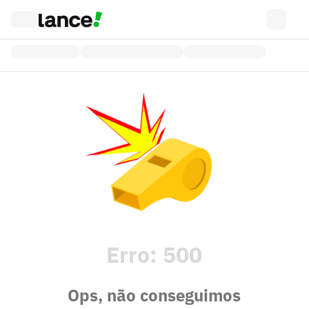
Erro:
500
Ops, não conseguimos