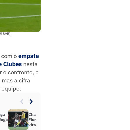
X/@BVB)
o com o
empate
e Clubes
nesta
r o confronto, o
 mas a cifra
 equipe.
nça
Chance desperdiçada em
Jogo
Fluminense x Borussia Dortmund
viraliza: ‘Inacreditável’