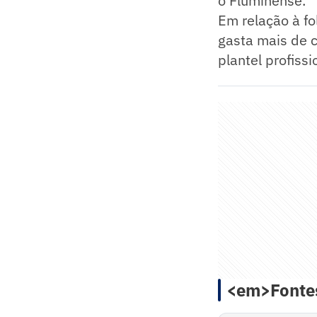
o Fluminense.
Em relação à fo
gasta mais de c
plantel profissi
<em>Fontes