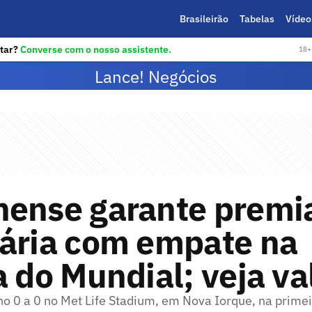
Brasileirão
Tabelas
Vídeo
tar?
Converse com o nosso assistente.
18+ 
Lance! Negócios
nense garante premi
nária com empate na
a do Mundial; veja va
o 0 a 0 no Met Life Stadium, em Nova Iorque, na primei