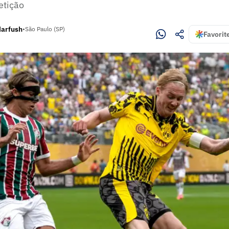
etição
Harfush
•
São Paulo (SP)
Favorit