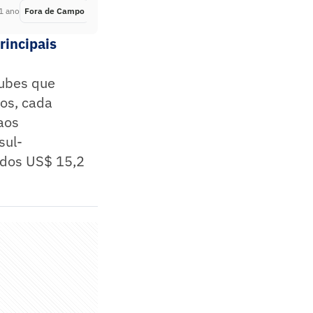
1 ano
Fora de Campo
Há 1 ano
rincipais
lubes que
dos, cada
aos
sul-
idos US$ 15,2