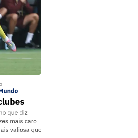
C)
 Mundo
clubes
no que diz
ezes mais caro
ais valiosa que