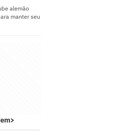
lube alemão
para manter seu
</em>