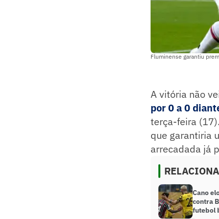
Fluminense garantiu prem
A vitória não v
por 0 a 0 dian
terça-feira (17)
que garantiria 
arrecadada já p
RELACION
Cano el
contra B
futebol 