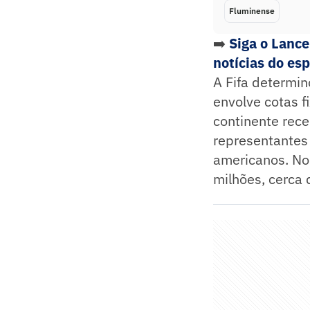
Fluminense
➡️
Siga o Lanc
notícias do es
A Fifa determi
envolve cotas f
continente rece
representantes 
americanos. No 
milhões, cerca 