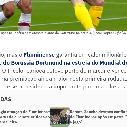
iação milionária com empate diante do Dortmund na estreia. (Foto: Reprodução/
eio, mas o
Fluminense
garantiu um valor milionári
te do Borussia Dortmund na estreia do Mundial d
. O tricolor carioca esteve perto de marcar e vence
uma premiação ainda maior nesta primeira rodada,
ode ser considerada importante para os cofres da
ADAS
ogia atuação do Fluminense
Renato Gaúcho destaca confia
orussia e rebate críticas ao
do Fluminense após empate: ‘
brasileiro
a jogo’