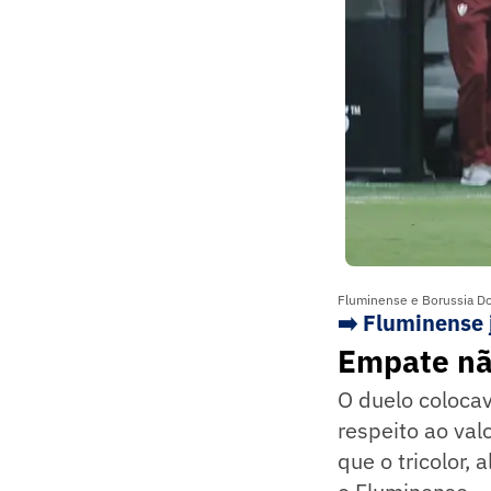
Fluminense e Borussia Do
➡️
Fluminense 
Empate não
O duelo colocav
respeito ao val
que o tricolor,