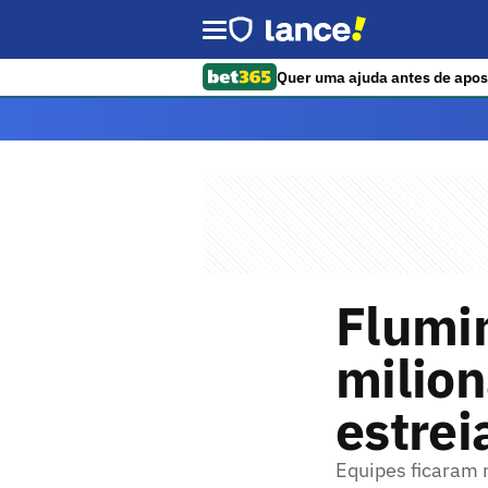
Quer uma ajuda antes de apos
Flumi
milio
estrei
Equipes ficaram n