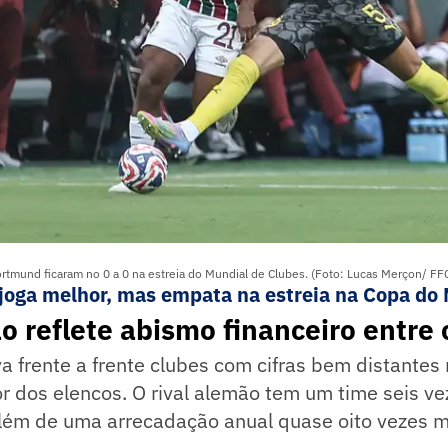
rtmund ficaram no 0 a 0 na estreia do Mundial de Clubes. (Foto: Lucas Merçon/ FF
joga melhor, mas empata na estreia na Copa do
 reflete abismo financeiro entre 
a frente a frente clubes com cifras bem distantes 
or dos elencos. O rival alemão tem um time seis v
 além de uma arrecadação anual quase oito vezes m