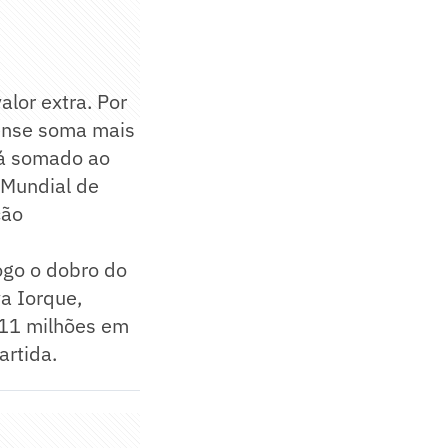
alor extra. Por
nense soma mais
rá somado ao
o Mundial de
ção
ogo o dobro do
a Iorque,
 11 milhões em
artida.