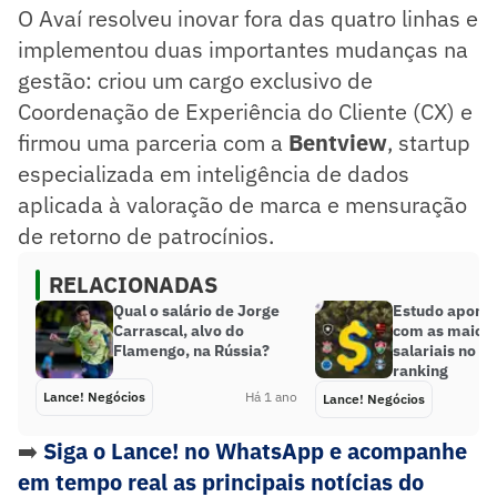
O Avaí resolveu inovar fora das quatro linhas e
implementou duas importantes mudanças na
gestão: criou um cargo exclusivo de
Coordenação de Experiência do Cliente (CX) e
firmou uma parceria com a
Bentview
, startup
especializada em inteligência de dados
aplicada à valoração de marca e mensuração
de retorno de patrocínios.
RELACIONADAS
Qual o salário de Jorge
Estudo aponta
Carrascal, alvo do
com as maiore
Flamengo, na Rússia?
salariais no Br
ranking
Lance! Negócios
Há 1 ano
Lance! Negócios
➡️
Siga o Lance! no WhatsApp e acompanhe
em tempo real as principais notícias do