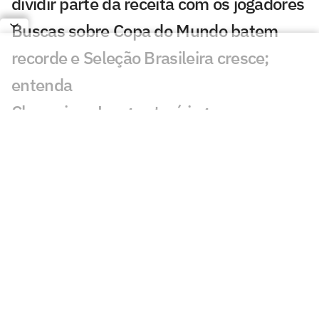
dividir parte da receita com os jogadores
Buscas sobre Copa do Mundo batem
recorde e Seleção Brasileira cresce;
entenda
Champions League terá jogos
transmitidos de graça; entenda
Flamengo aprova novo patrocinador no
uniforme
Melhor jogador da Copa fica de fora da
lista dos atletas mais valiosos do
Mundial
Flamengo receberá R$ 35 milhões com