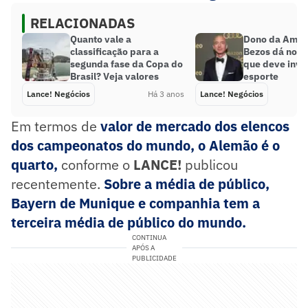
RELACIONADAS
Quanto vale a
Dono da Amazo
classificação para a
Bezos dá novo
segunda fase da Copa do
que deve inves
Brasil? Veja valores
esporte
Lance! Negócios
Há 3 anos
Lance! Negócios
Em termos de
valor de mercado dos elencos
dos campeonatos do mundo, o Alemão é o
quarto,
conforme o
LANCE!
publicou
recentemente.
Sobre a média de público,
Bayern de Munique e companhia tem a
terceira média de público do mundo.
CONTINUA
APÓS A
PUBLICIDADE