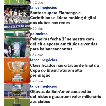
Há 2 dias
lance! negócios
Santos supera Flamengo e
Corinthians e lidera ranking digital
dos clubes nas redes
Há 2 dias
palmeiras
Palmeiras fecha 1° semestre com
déficit e aposta em títulos e vendas
para balancear contas
Há 2 dias
lance! negócios
Classificados nas oitavas de final da
Copa do Brasil faturam alta
premiação
Há 2 dias
lance! negócios
Oitavas da Sul-Americana estão
definidas e garantem valor milionário
aos clubes