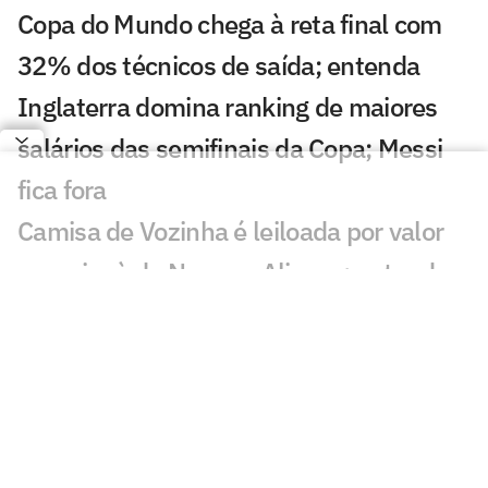
Copa do Mundo chega à reta final com
32% dos técnicos de saída; entenda
Inglaterra domina ranking de maiores
salários das semifinais da Copa; Messi
fica fora
Camisa de Vozinha é leiloada por valor
superior à de Neuer e Alisson; entenda
Fifa vai vender pedaços do gramado da
final da Copa; veja preço e como
comprar
Seleções disputam premiação milionária
recorde nas semifinais da Copa; veja