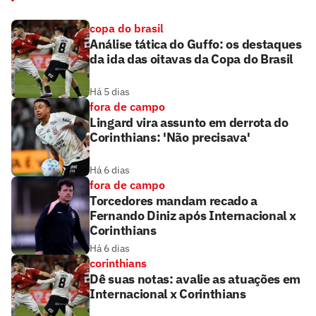
copa do brasil
Análise tática do Guffo: os destaques
da ida das oitavas da Copa do Brasil
Há 5 dias
fora de campo
Lingard vira assunto em derrota do
Corinthians: 'Não precisava'
Há 6 dias
fora de campo
Torcedores mandam recado a
Fernando Diniz após Internacional x
Corinthians
Há 6 dias
corinthians
Dê suas notas: avalie as atuações em
Internacional x Corinthians