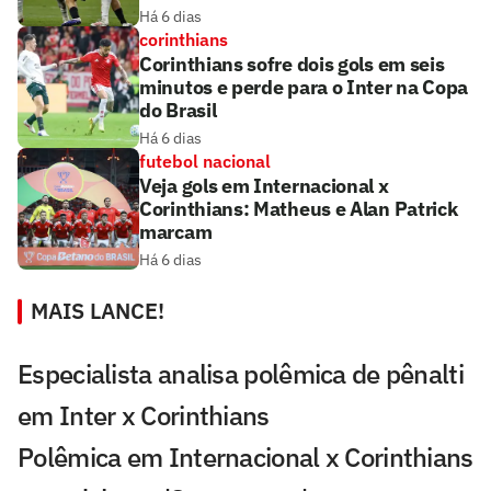
Há 6 dias
corinthians
Corinthians sofre dois gols em seis
minutos e perde para o Inter na Copa
do Brasil
Há 6 dias
futebol nacional
Veja gols em Internacional x
Corinthians: Matheus e Alan Patrick
marcam
Há 6 dias
MAIS LANCE!
Especialista analisa polêmica de pênalti
em Inter x Corinthians
Polêmica em Internacional x Corinthians