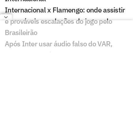
Internacional x Flamengo: onde assistir
e prováveis escalações do jogo pelo
Brasileirão
Após Inter usar áudio falso do VAR,
Victor Gabriel é suspenso por entrada
em Gabriel Pec
Falha de Félix Torres em Athletico x
Internacional repercute: 'Bizarro'
Veja gols em Athletico-PR x
Internacional: Viveros fecha o placar
Victor Gabriel pode ser suspenso até