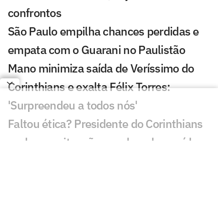
confrontos
São Paulo empilha chances perdidas e
empata com o Guarani no Paulistão
Mano minimiza saída de Veríssimo do
Corinthians e exalta Félix Torres:
'Surpreendeu a todos nós'
Faltou ética? Presidente do Corinthians
esclarece situação envolvendo a saída
de Lucas Veríssimo
Assista à coletiva de Mano Menezes
após vitória do Corinthians sobre o
Guarani no Paulistão