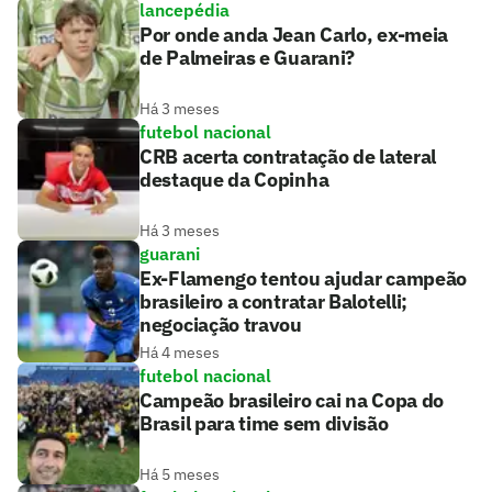
lancepédia
Por onde anda Jean Carlo, ex-meia
de Palmeiras e Guarani?
Há 3 meses
futebol nacional
CRB acerta contratação de lateral
destaque da Copinha
Há 3 meses
guarani
Ex-Flamengo tentou ajudar campeão
brasileiro a contratar Balotelli;
negociação travou
Há 4 meses
futebol nacional
Campeão brasileiro cai na Copa do
Brasil para time sem divisão
Há 5 meses