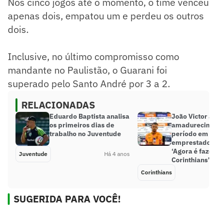
Nos cinco jogos até o momento, o time venceu
apenas dois, empatou um e perdeu os outros
dois.
Inclusive, no último compromisso como
mandante no Paulistão, o Guarani foi
superado pelo Santo André por 3 a 2.
RELACIONADAS
Eduardo Baptista analisa
João Victor at
os primeiros dias de
amadurecimen
trabalho no Juventude
período em qu
emprestado e 
‘Agora é fazer
Juventude
Há 4 anos
Corinthians’
Corinthians
SUGERIDA PARA VOCÊ!