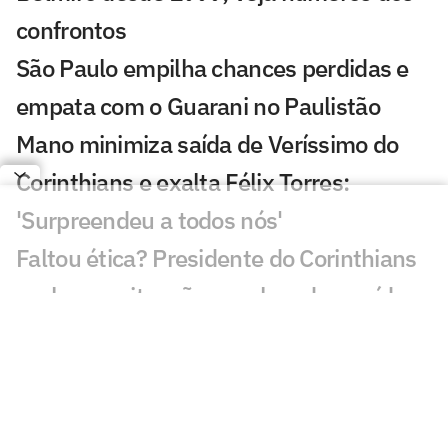
confrontos
São Paulo empilha chances perdidas e
empata com o Guarani no Paulistão
Mano minimiza saída de Veríssimo do
Corinthians e exalta Félix Torres:
'Surpreendeu a todos nós'
Faltou ética? Presidente do Corinthians
esclarece situação envolvendo a saída
de Lucas Veríssimo
Assista à coletiva de Mano Menezes
após vitória do Corinthians sobre o
Guarani no Paulistão