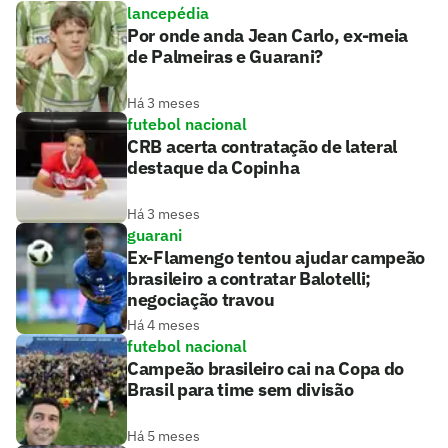
lancepédia
Por onde anda Jean Carlo, ex-meia
de Palmeiras e Guarani?
Há 3 meses
futebol nacional
CRB acerta contratação de lateral
destaque da Copinha
Há 3 meses
guarani
Ex-Flamengo tentou ajudar campeão
brasileiro a contratar Balotelli;
negociação travou
Há 4 meses
futebol nacional
Campeão brasileiro cai na Copa do
Brasil para time sem divisão
Há 5 meses