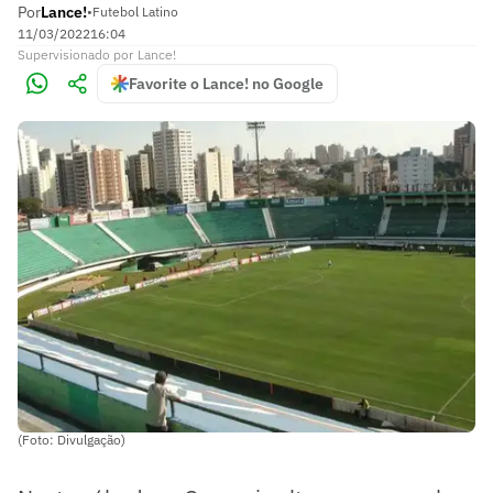
Por
Lance!
•
Futebol Latino
11/03/2022
16:04
Supervisionado
por
Lance!
Favorite o Lance! no Google
(Foto: Divulgação)