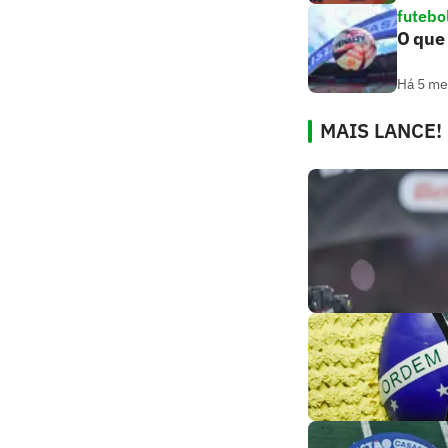
futebo
O que
Há 5 m
MAIS LANCE!