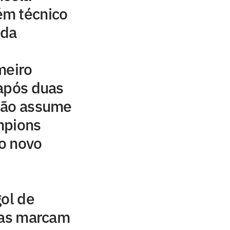
m técnico
ida
meiro
após duas
ção assume
mpions
o novo
gol de
das marcam