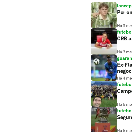
lancep
Por on
Há 3 m
futebo
CRB ac
Há 3 m
guaran
Ex-Fla
negoc
Há 4 m
futebo
Campeã
Há 5 m
futebo
Segund
Há 5 m