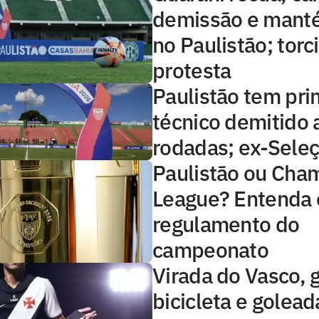
demissão e manté
no Paulistão; torc
protesta
Paulistão tem pri
técnico demitido 
rodadas; ex-Sele
Paulistão ou Cha
League? Entenda 
regulamento do
campeonato
Virada do Vasco, 
bicicleta e golea