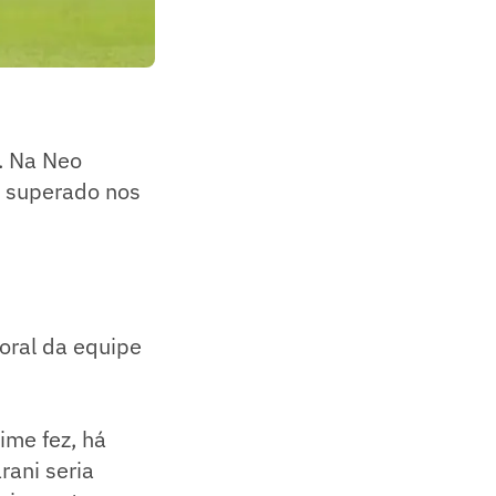
. Na Neo
i superado nos
moral da equipe
ime fez, há
ani seria