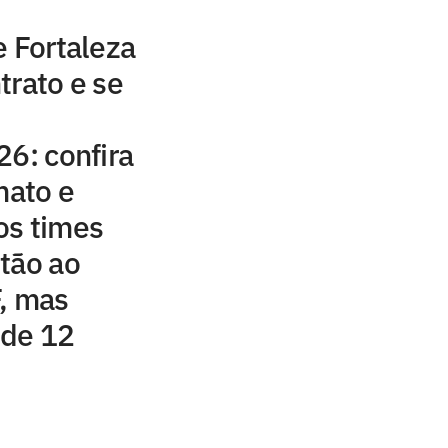
e Fortaleza
trato e se
26: confira
mato e
os times
tão ao
, mas
 de 12