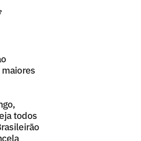
?
ao
s maiores
ngo,
veja todos
rasileirão
ncela