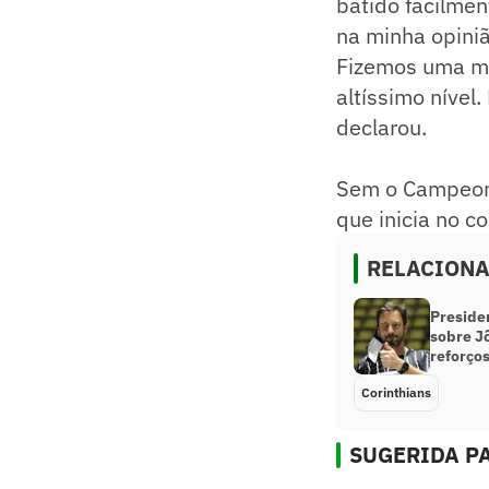
batido facilmen
na minha opinião
Fizemos uma ma
altíssimo nível.
declarou.
Sem o Campeonat
que inicia no c
RELACION
Presiden
sobre Jô
reforço
Corinthians
SUGERIDA PA