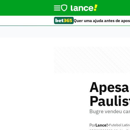
Quer uma ajuda antes de apos
Apesar
Paulis
Bugre vendeu caro
Por
Lance!
•
Futebol Lati