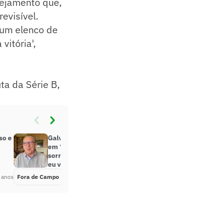
nejamento que,
revisível.
 um elenco de
vitória',
ta da Série B,
so e
Galvão Bueno cita Roberto Carlos
em ‘despedida’: ‘Se chorei ou se
sorri, o importante é que emoções
eu vivi’
 anos
Fora de Campo
Há 4 anos