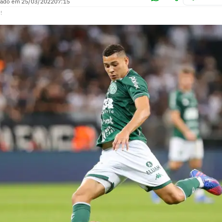
zado em
25/03/2022
07:15
!