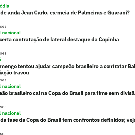
édia
de anda Jean Carlo, ex-meia de Palmeiras e Guarani?
eses
l nacional
erta contratação de lateral destaque da Copinha
eses
i
mengo tentou ajudar campeão brasileiro a contratar Balo
iação travou
eses
l nacional
o brasileiro cai na Copa do Brasil para time sem divis
eses
l nacional
a fase da Copa do Brasil tem confrontos definidos; vej
eses