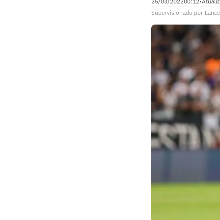
25/03/2022
00:12
•
Atuali
Supervisionado
por
Lance