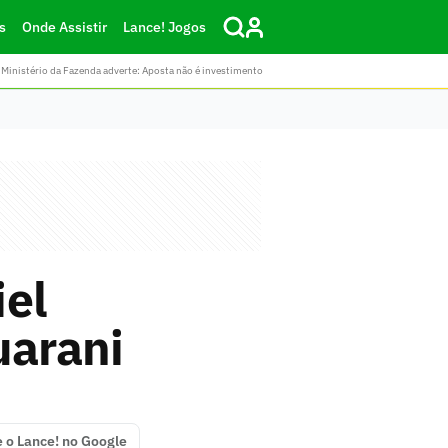
s
Onde Assistir
Lance! Jogos
Ministério da Fazenda adverte: Aposta não é investimento
iel
uarani
e o Lance! no Google