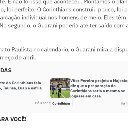
te. E não foi isso que aconteceu. Montamos o pla
, foi perfeito. O Corinthians construiu pouco, foi p
rcação individual nos homens de meio. Eles têm
 No segundo, o Guarani poderia até ter saído com a 
o Paulista no calendário, o Guarani mira a dispu
omeço de abril.
ADAS
Vítor Pereira projeta o Majesto
te do Corinthians fala
diz que a preparação do
, Taunsa, Luan e esfria
Corinthians seria a mesma se
s
jogasse em casa
Há 4 anos
Corinthians
Há 4
RA VOCÊ!