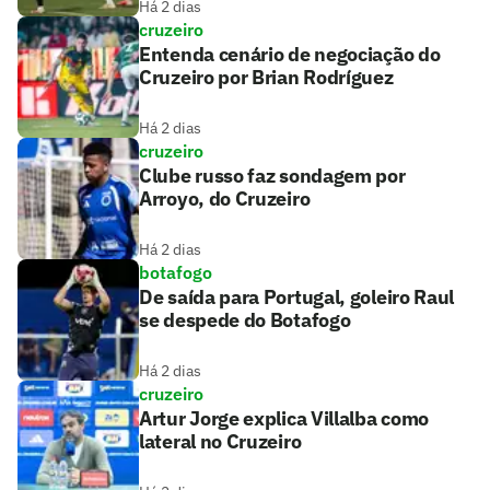
Há 2 dias
cruzeiro
Entenda cenário de negociação do
Cruzeiro por Brian Rodríguez
Há 2 dias
cruzeiro
Clube russo faz sondagem por
Arroyo, do Cruzeiro
Há 2 dias
botafogo
De saída para Portugal, goleiro Raul
se despede do Botafogo
Há 2 dias
cruzeiro
Artur Jorge explica Villalba como
lateral no Cruzeiro