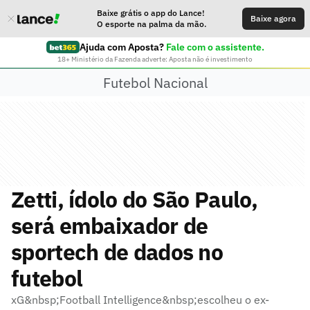
Baixe grátis o app do Lance!
Baixe agora
O esporte na palma da mão.
Ajuda com Aposta?
Fale com o assistente.
18+ Ministério da Fazenda adverte: Aposta não é investimento
Futebol Nacional
Zetti, ídolo do São Paulo,
será embaixador de
sportech de dados no
futebol
xG&nbsp;Football Intelligence&nbsp;escolheu o ex-