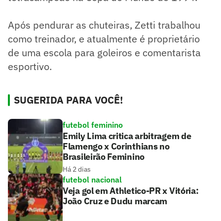
Após pendurar as chuteiras, Zetti trabalhou
como treinador, e atualmente é proprietário
de uma escola para goleiros e comentarista
esportivo.
SUGERIDA PARA VOCÊ!
futebol feminino
Emily Lima critica arbitragem de
Flamengo x Corinthians no
Brasileirão Feminino
Há 2 dias
futebol nacional
Veja gol em Athletico-PR x Vitória:
João Cruz e Dudu marcam