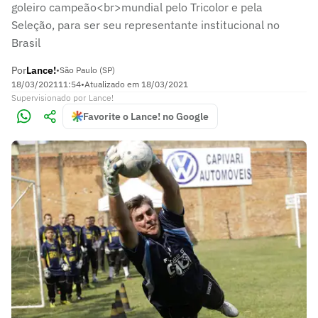
goleiro campeão<br>mundial pelo Tricolor e pela
Seleção, para ser seu representante institucional no
Brasil
Por
Lance!
•
São Paulo (SP)
18/03/2021
11:54
•
Atualizado em
18/03/2021
Supervisionado
por
Lance!
Favorite o Lance! no Google