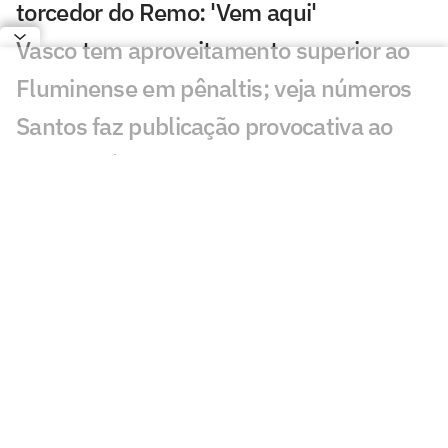
torcedor do Remo: 'Vem aqui'
Vasco tem aproveitamento superior ao
Fluminense em pênaltis; veja números
Santos faz publicação provocativa ao
Remo após classificação
Discussão de Neymar contra Remo irrita
torcedores: 'O que aconteceu?'
Pedro Emanuel tem histórico vencedor
em mata-matas e pode ser trunfo do
Vasco na Copa do Brasil
Zubeldía enfrenta dilema para escalar o
Fluminense diante do Vasco