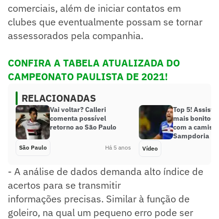
comerciais, além de iniciar contatos em
clubes que eventualmente possam se tornar
assessorados pela companhia.
CONFIRA A TABELA ATUALIZADA DO
CAMPEONATO PAULISTA DE 2021!
RELACIONADAS
Vai voltar? Calleri
Top 5! Assista
comenta possível
mais bonitos 
retorno ao São Paulo
com a camisa
Sampdoria
São Paulo
Há 5 anos
Vídeo
- A análise de dados demanda alto índice de
acertos para se transmitir
informações precisas. Similar à função de
goleiro, na qual um pequeno erro pode ser