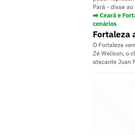
Pará - disse ao 
➡️ Ceará e For
cenários
Fortaleza
O Fortaleza ve
Zé Welison, o 
atacante Juan M