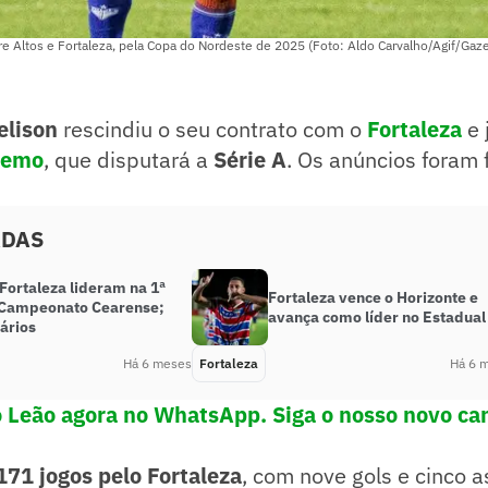
re Altos e Fortaleza, pela Copa do Nordeste de 2025 (Foto: Aldo Carvalho/Agif/Gaze
elison
rescindiu o seu contrato com o
Fortalez
a
e 
Remo
, que disputará a
Série A
. Os anúncios foram 
ADAS
Fortaleza lideram na 1ª
Fortaleza vence o Horizonte e
 Campeonato Cearense;
avança como líder no Estadual
ários
Há 6 meses
Fortaleza
Há 6 
o Leão agora no WhatsApp. Siga o nosso novo ca
171 jogos pelo Fortaleza
, com nove gols e cinco a