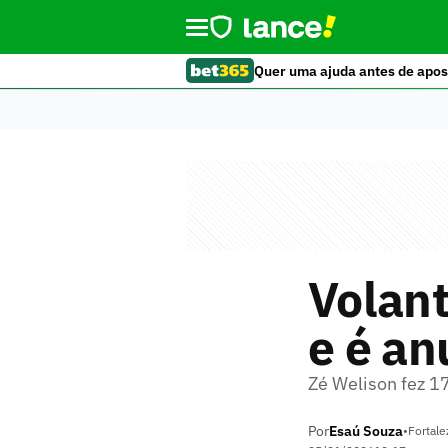
Quer uma ajuda antes de apos
Volant
e é an
Zé Welison fez 17
Por
Esaú Souza
•
Fortale