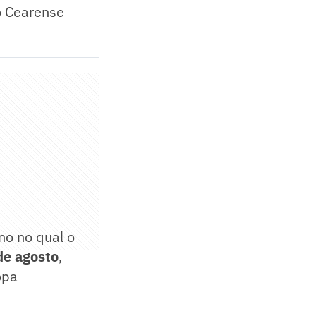
o Cearense
o no qual o
de agosto
,
opa