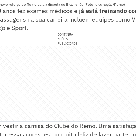
novo reforço do Remo para a disputa do Brasileirão (Foto: divulgação/Remo)
0 anos fez exames médicos e
já está treinando c
passagens na sua carreira incluem equipes como Vit
go e Sport.
CONTINUA
APÓS A
PUBLICIDADE
m vestir a camisa do Clube do Remo. Uma satisfaç
ar essas cores, estou muito feliz de fazer parte d