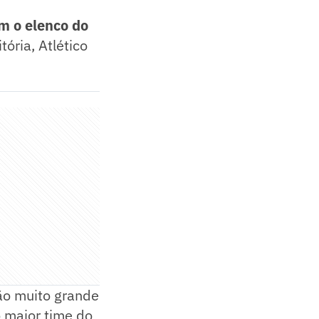
om o elenco do
ória, Atlético
ão muito grande
o maior time do