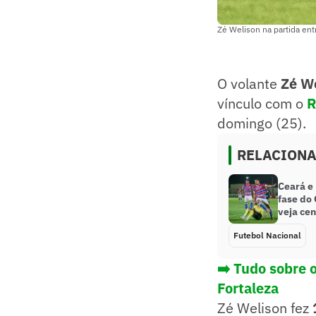
Zé Welison na partida ent
O volante
Zé W
vínculo com o
domingo (25).
RELACION
Ceará e 
fase do
veja cen
Futebol Nacional
➡️ Tudo sobre 
Fortaleza
Zé Welison fez