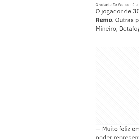
O volante Zé Welison é o 
O jogador de 3
Remo
. Outras 
Mineiro, Botafo
— Muito feliz e
poder represent