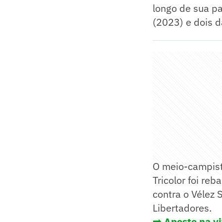
longo de sua p
(2023) e dois 
O meio-campist
Tricolor foi reb
contra o Vélez 
Libertadores.
➡️
Aposte na vi