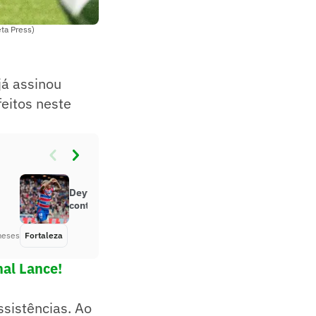
ta Press)
já assinou
feitos neste
Deyverson encaminha rescisão de
contrato com o Fortaleza
meses
Fortaleza
Há 6 meses
nal Lance!
ssistências. Ao