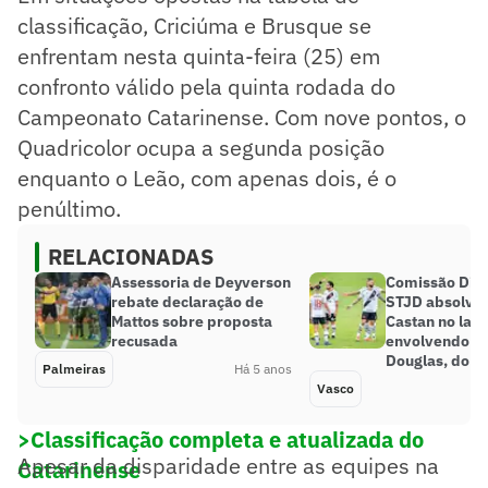
classificação, Criciúma e Brusque se
enfrentam nesta quinta-feira (25) em
confronto válido pela quinta rodada do
Campeonato Catarinense. Com nove pontos, o
Quadricolor ocupa a segunda posição
enquanto o Leão, com apenas dois, é o
penúltimo.
RELACIONADAS
Assessoria de Deyverson
Comissão Disc
rebate declaração de
STJD absolve
Mattos sobre proposta
Castan no lan
recusada
envolvendo o 
Douglas, do B
Palmeiras
Há 5 anos
Vasco
>Classificação completa e atualizada do
Apesar da disparidade entre as equipes na
Catarinense