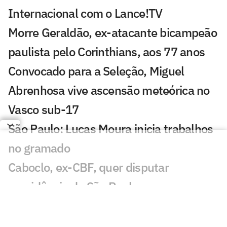
Internacional com o Lance!TV
Morre Geraldão, ex-atacante bicampeão
paulista pelo Corinthians, aos 77 anos
Convocado para a Seleção, Miguel
Abrenhosa vive ascensão meteórica no
Vasco sub-17
São Paulo: Lucas Moura inicia trabalhos
no gramado
Caboclo, ex-CBF, quer disputar
presidência do São Paulo
Cruzeiro anuncia contratação do
atacante Lucho Rodríguez