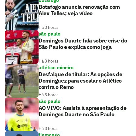
botafogo
Botafogo anuncia renovação com
Alex Telles; veja vídeo
Há 3 horas
são paulo
Domingos Duarte fala sobre crise do
São Paulo e explica como joga
Há 3 horas
atlético mineiro
Desfalque de titular: As opções de
Domínguez para escalar o Atlético
contra o Remo
Há 3 horas
são paulo
AO VIVO: Assista à apresentação de
Domingos Duarte no São Paulo
Há 3 horas
flamengo