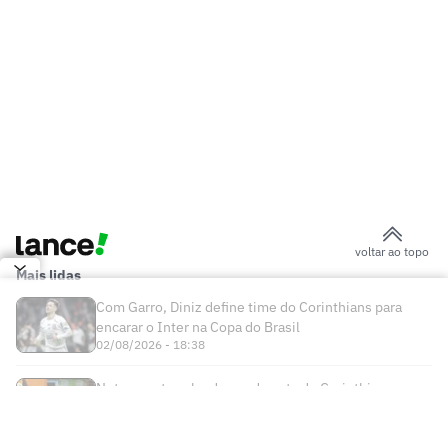
onde assistir ao vivo – quinta-feira
(06/08/2026)
Quanto o Vasco recebeu de premiação
com a classificação na Copa do Brasil?
Primeiro jogador venezuelano a atuar no
Brasil
Jair valoriza vitória do Vasco sobre o
Fluminense: 'Muito bom ganhar deles'
Substituído com dores, John Kennedy
preocupa o Fluminense
Pedro Emanuel explica mudança do
desempenho do Vasco: 'Zeramos tudo'