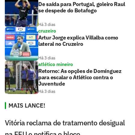
De saída para Portugal, goleiro Raul
se despede do Botafogo
Há 3 dias
cruzeiro
Artur Jorge explica Villalba como
lateral no Cruzeiro
Há 3 dias
atlético mineiro
Retorno: As opções de Domínguez
para escalar o Atlético contra o
Juventude
Há 3 dias
MAIS LANCE!
Vitória reclama de tratamento desigual
na FFU e notifica o bloco