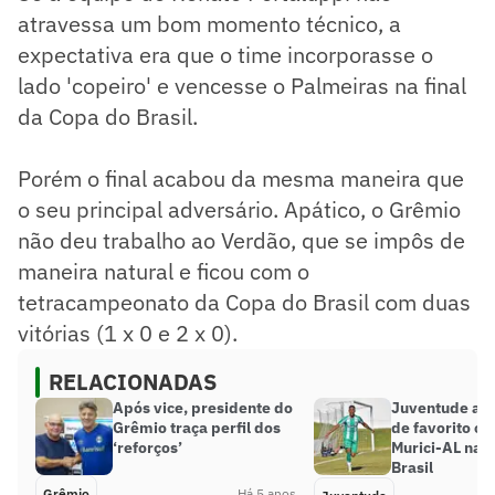
atravessa um bom momento técnico, a
expectativa era que o time incorporasse o
lado 'copeiro' e vencesse o Palmeiras na final
da Copa do Brasil.
Porém o final acabou da mesma maneira que
o seu principal adversário. Apático, o Grêmio
não deu trabalho ao Verdão, que se impôs de
maneira natural e ficou com o
tetracampeonato da Copa do Brasil com duas
vitórias (1 x 0 e 2 x 0).
RELACIONADAS
Após vice, presidente do
Juventude as
Grêmio traça perfil dos
de favorito co
‘reforços’
Murici-AL na 
Brasil
Grêmio
Há 5 anos