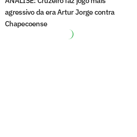
ANÁLISE: Cruzeiro faz jogo mais
agressivo da era Artur Jorge contra
Chapecoense
Saída de atacante pode abrir espaço
para Ryan Francisco no São Paulo
ANÁLISE: Eliminação escancara um
Fluminense que não se sustenta sem
brilhos individuais
Copa do Brasil pode dar respiro
financeiro ao Corinthians em meio a
dívidas
Jogos de hoje: quem joga no futebol e