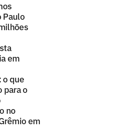
inos
o Paulo
milhões
sta
ia em
: o que
 para o
o
o no
Grêmio em