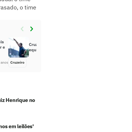
rasado, o time
is
Cruzeiro terá muitas mudanças na
r e
equipe que encara o Tombense
 anos
Cruzeiro
Há 5 anos
uiz Henrique no
os em leilões'