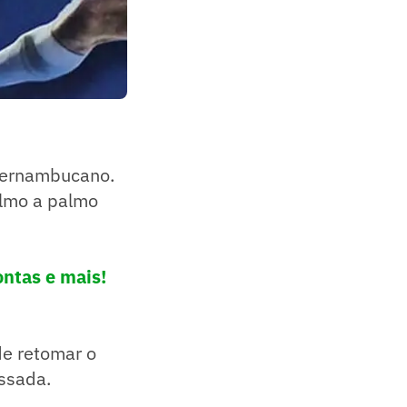
 Pernambucano.
almo a palmo
ontas e mais!
de retomar o
assada.