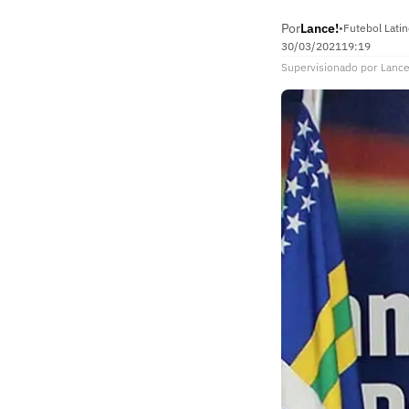
Por
Lance!
•
Futebol Lati
30/03/2021
19:19
Supervisionado
por
Lance