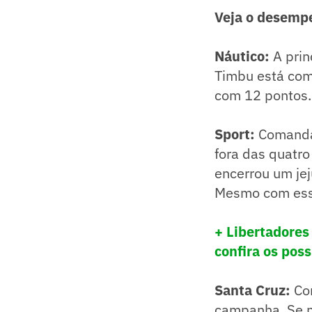
Veja o desempe
Náutico:
A prin
Timbu está com
com 12 pontos.
Sport:
Comandad
fora das quatro
encerrou um je
Mesmo com essa 
+ Libertadores
confira os poss
Santa Cruz:
Com
campanha. Se n