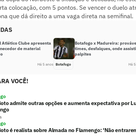
ta colocação, com 5 pontos. Se vencer o duelo at
ona que dá direito a uma vaga direta na semifinal.
ADAS
 Atlético Clube apresenta
Botafogo x Madureira: prováve
rnecedor de material
times, desfalques, onde assisti
vo
palpites
Há 5 anos
Botafogo
Há 5
RA VOCÊ!
ngo
oto admite outras opções e aumenta expectativa por L
ngo
s
ngo
oto é realista sobre Almada no Flamengo: 'Não entrarem