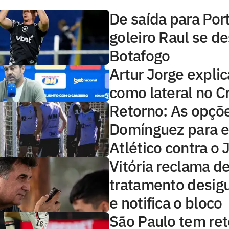
De saída para Por
goleiro Raul se d
Botafogo
Artur Jorge explic
como lateral no C
Retorno: As opçõ
Domínguez para e
Atlético contra o
Vitória reclama d
tratamento desig
e notifica o bloco
São Paulo tem ret