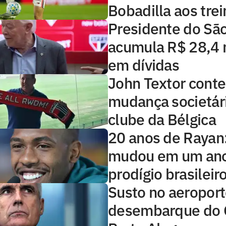
Bobadilla aos tre
Presidente do Sã
acumula R$ 28,4 
em dívidas
John Textor conte
mudança societár
clube da Bélgica
20 anos de Rayan
mudou em um ano
prodígio brasileir
Susto no aeroport
desembarque do 