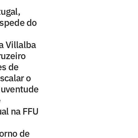
tugal,
espede do
a Villalba
ruzeiro
es de
scalar o
 Juventude
e
ual na FFU
orno de