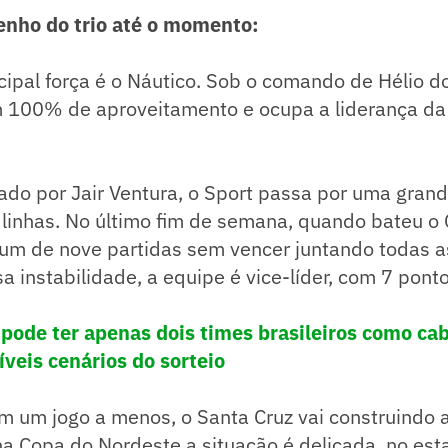
nho do trio até o momento:
cipal força é o Náutico. Sob o comando de Hélio do
 100% de aproveitamento e ocupa a liderança d
o por Jair Ventura, o Sport passa por uma grande
 linhas. No último fim de semana, quando bateu o 
jum de nove partidas sem vencer juntando todas 
instabilidade, a equipe é vice-líder, com 7 ponto
 pode ter apenas dois times brasileiros como ca
íveis cenários do sorteio
 um jogo a menos, o Santa Cruz vai construindo 
a Copa do Nordeste a situação é delicada, no est