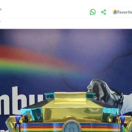
no
Favorit
!