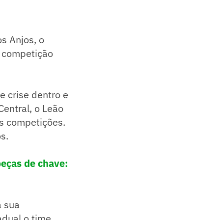
s Anjos, o
a competição
 crise dentro e
Central, o Leão
as competições.
s.
beças de chave:
a sua
adual o time