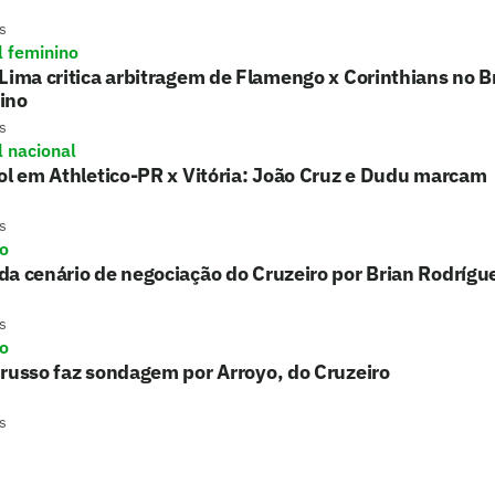
s
l feminino
Lima critica arbitragem de Flamengo x Corinthians no Br
ino
s
l nacional
ol em Athletico-PR x Vitória: João Cruz e Dudu marcam
s
ro
a cenário de negociação do Cruzeiro por Brian Rodrígu
s
ro
russo faz sondagem por Arroyo, do Cruzeiro
s