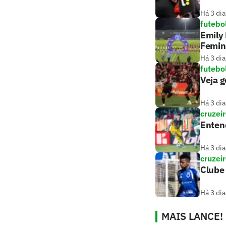
Há 3 dia
futebo
Emily 
Femin
Há 3 dia
futebo
Veja g
Há 3 dia
cruzei
Entend
Há 3 dia
cruzei
Clube 
Há 3 dia
MAIS LANCE!