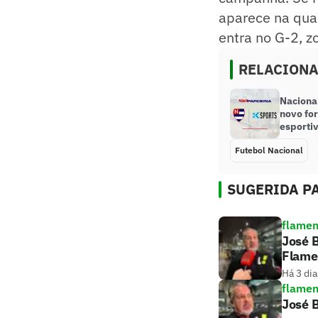
aparece na quar
entra no G-2, z
RELACION
Nacional
novo fo
esporti
Futebol Nacional
SUGERIDA PA
flame
José B
Flame
Há 3 dia
flame
José B