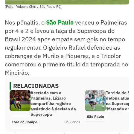
(Foto: Rubens Chiri / São Paulo FC)
Nos pênaltis, o
São Paulo
venceu o Palmeiras
por 4 a 2 e levou a taça da Supercopa do
Brasil 2024 após empate sem gols no tempo
regulamentar. O goleiro Rafael defendeu as
cobranças de Murilo e Piquerez, e o Tricolor
comemorou o primeiro título da temporada no
Mineirão.
RELACIONADAS
Acertado com o
Torcida do Sã
Palmeiras, Lázaro
detona atuaçã
compartilha registro
na Supercopa 
assistindo à decisão da
‘Matando o ti
Supercopa
São Paulo
Fora de Campo
Há 2 anos