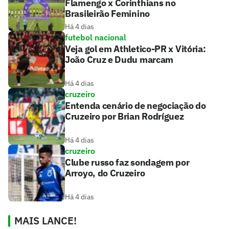
Flamengo x Corinthians no
Brasileirão Feminino
Há 4 dias
futebol nacional
Veja gol em Athletico-PR x Vitória:
João Cruz e Dudu marcam
Há 4 dias
cruzeiro
Entenda cenário de negociação do
Cruzeiro por Brian Rodríguez
Há 4 dias
cruzeiro
Clube russo faz sondagem por
Arroyo, do Cruzeiro
Há 4 dias
MAIS LANCE!