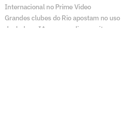
Internacional no Prime Video
Grandes clubes do Rio apostam no uso
de dados e IA para ampliar receita e
aproximar torcedores
São Paulo anuncia lateral-esquerdo
Iago
Calleri assina renovação e fica no São
Paulo
AO VIVO: Assista a Corinthians x
Internacional com o Lance!TV
Morre Geraldão, ex-atacante bicampeão
paulista pelo Corinthians, aos 77 anos