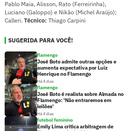
Pablo Maia, Alisson, Rato (Ferreirinha),
Luciano (Galoppo) e Nikão (Michel Araújo);
Calleri.
Técnico:
Thiago Carpini
SUGERIDA PARA VOCÊ!
flamengo
José Boto admite outras opções e
aumenta expectativa por Luiz
Henrique no Flamengo
Há 4 dias
flamengo
José Boto é realista sobre Almada no
Flamengo: 'Não entraremos em
leilões'
Há 4 dias
futebol feminino
Emily Lima critica arbitragem de