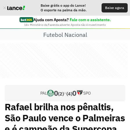
Baixe grátis o app do Lance!
Baixe agora
O esporte na palma da mão.
Ajuda com Aposta?
Fale com o assistente.
18+ Ministério da Fazenda adverte: Aposta não é investimento
Futebol Nacional
0
0
PAL
SPO
(2)
(4)
Rafael brilha nos pênaltis,
São Paulo vence o Palmeiras
e é campeão da Supercopa