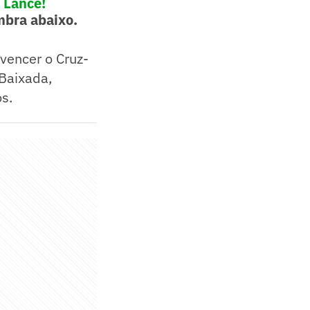
 Lance!
bra abaixo.
vencer o Cruz-
 Baixada,
os.