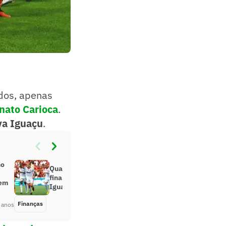
idos, apenas
ato Carioca
.
a Iguaçu
.
no
Qual o tamanho do abismo
financeiro entre Flamengo e Nova
 em
Iguaçu?
Finanças
Há 2 anos
 anos