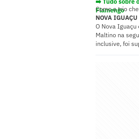
➡️ Tudo sobre 
Como o trio ch
Flamengo
NOVA IGUAÇU 
O Nova Iguaçu e
Maltino na segu
inclusive, foi 