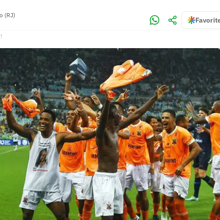
o (RJ)
Favorit
!