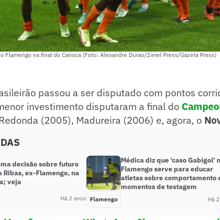
 o Flamengo na final do Carioca (Foto: Alexandre Durao/Zimel Press/Gazeta Press)
asileirão passou a ser disputado com pontos corr
menor investimento disputaram a final do
Campeon
 Redonda (2005), Madureira (2006) e, agora, o
Nov
ADAS
Médica diz que ‘caso Gabigol’ 
oma decisão sobre futuro
Flamengo serve para educar
o Ribas, ex-Flamengo, na
atletas sobre comportamento
a; veja
momentos de testagem
Há 2 anos
Flamengo
Há 2