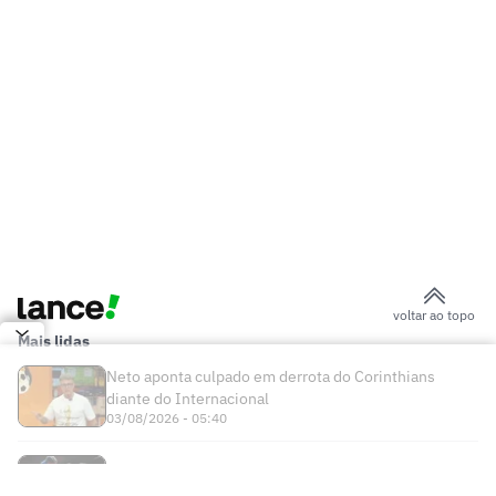
Primeiro jogador venezuelano a atuar no
Brasil
Jair valoriza vitória do Vasco sobre o
Fluminense: 'Muito bom ganhar deles'
Substituído com dores, John Kennedy
preocupa o Fluminense
Pedro Emanuel explica mudança do
desempenho do Vasco: 'Zeramos tudo'
Igor Rabello reclama de lance em gol do
Vasco sobre o Fluminense
Zubeldía assume responsabilidade por
eliminação do Fluminense