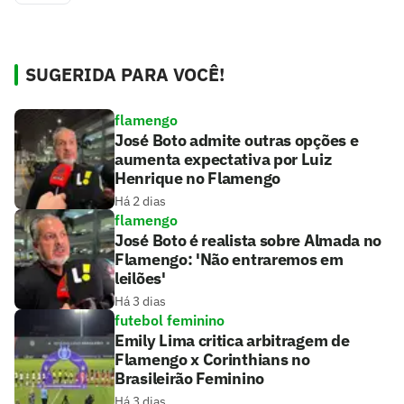
SUGERIDA PARA VOCÊ!
flamengo
José Boto admite outras opções e
aumenta expectativa por Luiz
Henrique no Flamengo
Há 2 dias
flamengo
José Boto é realista sobre Almada no
Flamengo: 'Não entraremos em
leilões'
Há 3 dias
futebol feminino
Emily Lima critica arbitragem de
Flamengo x Corinthians no
Brasileirão Feminino
Há 3 dias