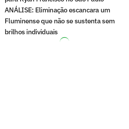
ANÁLISE: Eliminação escancara um
Fluminense que não se sustenta sem
brilhos individuais
Copa do Brasil pode dar respiro
financeiro ao Corinthians em meio a
dívidas
Jogos de hoje: quem joga no futebol e
onde assistir ao vivo – quinta-feira
(06/08/2026)
Quanto o Vasco recebeu de premiação
com a classificação na Copa do Brasil?