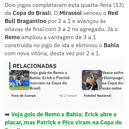
Dois jogos completaram esta quarta-feira (13)
de
Copa do Brasi
l. O
Mirassol
venceu o
Red
Bull Bragantino
por 2 a 1 e avançou às
oitavas de final com 3 a 2 no agregado. Já o
Remo
ampliou a vantagem de 3 a 1
construída no jogo de ida e eliminou o
Bahia
com nova vitória, desta vez por 2 a 1.
RELACIONADAS
Veja gols de Remo x
Vasco sofre ’
Bahia: Erick e Patrick
rêlampago’, 
marcam na Copa do
na Copa do Bra
Brasil
suas notas
Fora de Campo
Há 2 meses
Futebol Nacional
➡️
Veja gols de Remo x Bahia: Erick abre o
placar, mas Patrick e Pico viram na Copa do