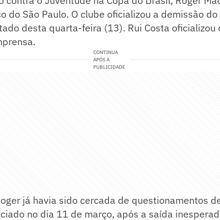
o contra o Juventude na Copa do Brasil, Roger Ma
 do São Paulo. O clube oficializou a demissão do 
tado desta quarta-feira (13). Rui Costa oficializou
mprensa.
CONTINUA
APÓS A
PUBLICIDADE
ger já havia sido cercada de questionamentos des
nciado no dia 11 de março, após a saída inespera