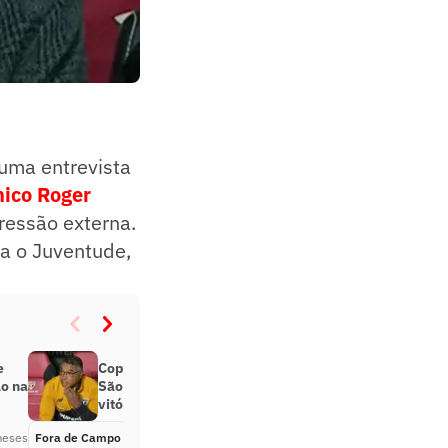
 uma entrevista
nico Roger
pressão externa.
ra o Juventude,
e
Copa do Brasil: Juventude provoca
o na
São Paulo e Roger Machado após
vitória
meses
Fora de Campo
Há 2 meses