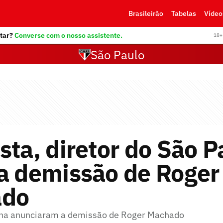
Brasileirão
Tabelas
Vídeo
tar?
Converse com o nosso assistente.
18+ 
São Paulo
sta, diretor do São P
a demissão de Roger
ado
inha anunciaram a demissão de Roger Machado