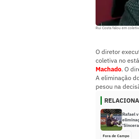
Rui Costa falou em colet
O diretor execu
coletiva no est
Machado
. O di
A eliminação do
pesou na decis
RELACION
Rafael v
elimina
‘Sincer
Fora de Campo