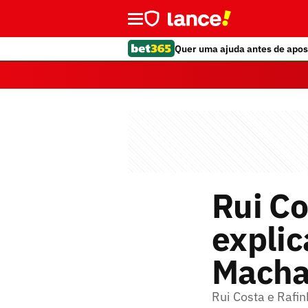
Quer uma ajuda antes de apos
Rui Co
explic
Mach
Rui Costa e Raf