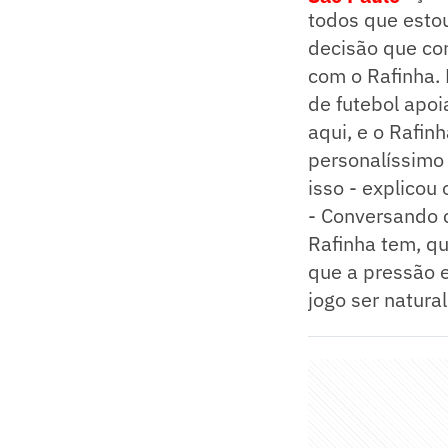
todos que estou
decisão que con
com o Rafinha.
de futebol apo
aqui, e o Rafin
personalíssimo 
isso - explicou 
- Conversando 
Rafinha tem, q
que a pressão 
jogo ser natura