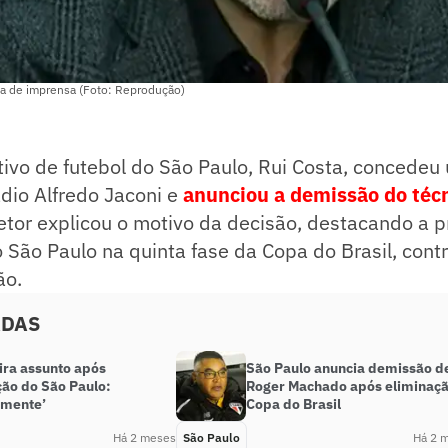
iva de imprensa (Foto: Reprodução)
tivo de futebol do São Paulo, Rui Costa, concedeu
ádio Alfredo Jaconi e
anunciou a demissão do téc
retor explicou o motivo da decisão, destacando a 
 São Paulo na quinta fase da Copa do Brasil, cont
ão.
ADAS
ira assunto após
São Paulo anuncia demissão d
ção do São Paulo:
Roger Machado após eliminaçã
amente’
Copa do Brasil
Há 2 meses
São Paulo
Há 2 