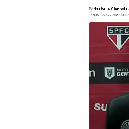
Por
Izabella Giannola
•
13/05/2026
22:45
•
Atuali