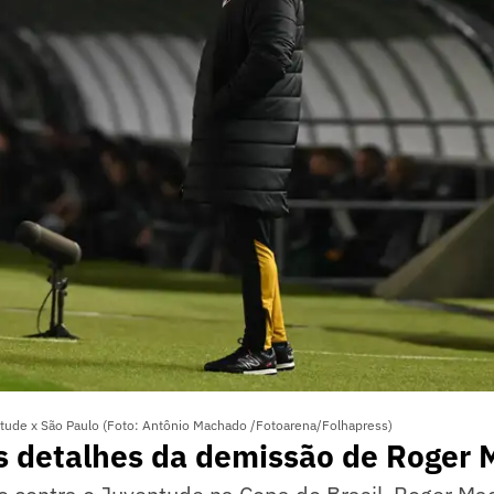
ude x São Paulo (Foto: Antônio Machado /Fotoarena/Folhapress)
s detalhes da demissão de Roger