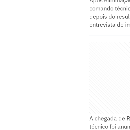
Após eliminaçã
comando técnico
depois do resul
entrevista de i
A chegada de Ro
técnico foi anu