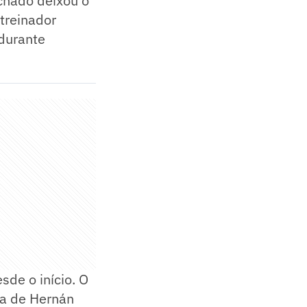
chado deixou o
treinador
 durante
de o início. O
da de Hernán