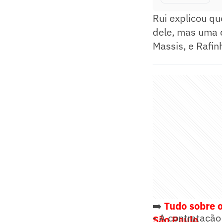
Rui explicou q
dele, mas uma d
Massis, e Rafin
➡️
Tudo sobre o
- A contratação
São Paulo