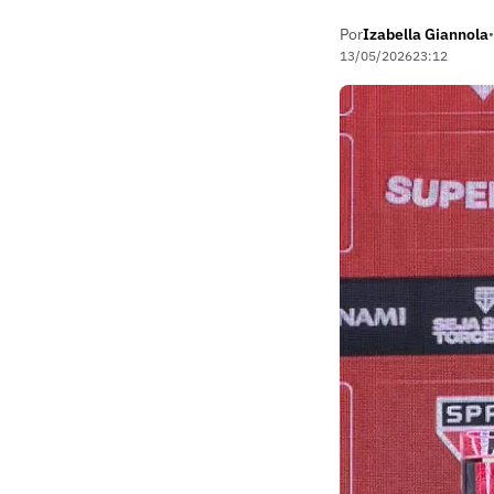
Por
Izabella Giannola
•
13/05/2026
23:12