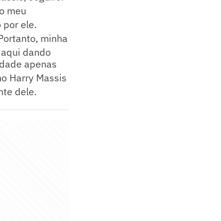
do meu
 por ele.
 Portanto, minha
 aqui dando
lidade apenas
mo Harry Massis
te dele.