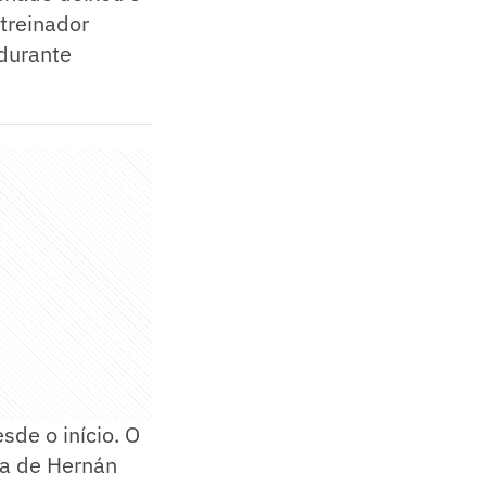
treinador
 durante
de o início. O
da de Hernán