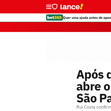
Quer uma ajuda antes de apos
Após q
abre o
São P
Rui Costa confi