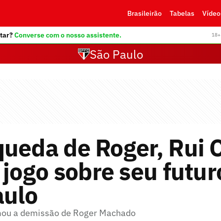
Brasileirão
Tabelas
Vídeo
tar?
Converse com o nosso assistente.
18+ 
São Paulo
ueda de Roger, Rui 
 jogo sobre seu futur
aulo
rmou a demissão de Roger Machado