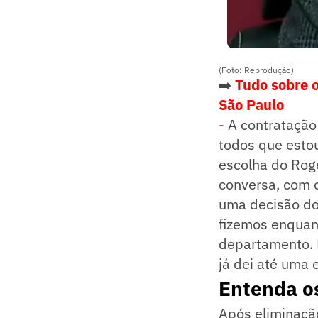
(Foto: Reprodução)
➡️
Tudo sobre o
São Paulo
- A contratação
todos que estou
escolha do Roge
conversa, com o
uma decisão do
fizemos enquant
departamento. E
já dei até uma e
Entenda o
Após eliminaçã