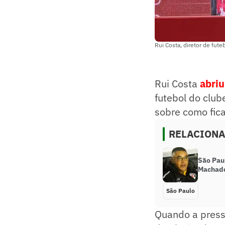
Rui Costa, diretor de fute
Rui Costa
abriu
futebol do clu
sobre como fic
RELACION
São Pau
Machado
São Paulo
Quando a press