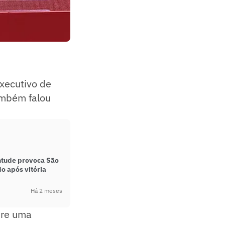
executivo de
ambém falou
ntude provoca São
o após vitória
Há 2 meses
bre uma