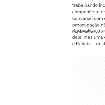
trabalhando in
companheiro de 
Conversei com o
preocupação nã
Rui explicou q
explicações ao 
dele, mas uma 
e Rafinha - des