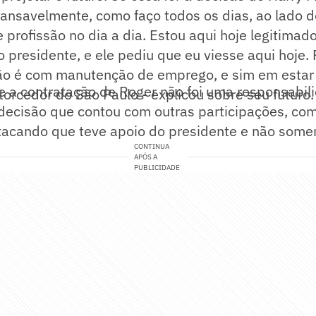
cansavelmente, como faço todos os dias, ao lado 
profissão no dia a dia. Estou aqui hoje legitimado
 presidente, e ele pediu que eu viesse aqui hoje.
o é com manutenção de emprego, e sim em estar
ue a contratação de Roger não foi uma responsabi
torcedor do São Paulo - explicou sobre seu futuro.
decisão que contou com outras participações, co
tacando que teve apoio do presidente e não somen
CONTINUA
APÓS A
PUBLICIDADE