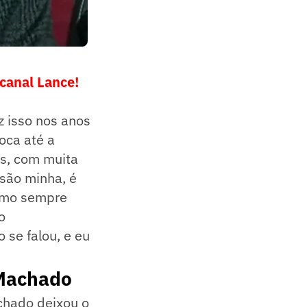
 canal Lance!
z isso nos anos
oca até a
es, com muita
são minha, é
como sempre
o
 se falou, e eu
 Machado
chado deixou o