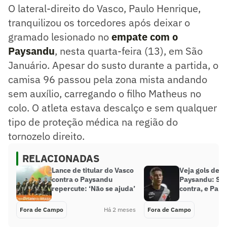
O lateral-direito do Vasco, Paulo Henrique,
tranquilizou os torcedores após deixar o
gramado lesionado no
empate com o
Paysandu
, nesta quarta-feira (13), em São
Januário. Apesar do susto durante a partida, o
camisa 96 passou pela zona mista andando
sem auxílio, carregando o filho Matheus no
colo. O atleta estava descalço e sem qualquer
tipo de proteção médica na região do
tornozelo direito.
RELACIONADAS
Lance de titular do Vasco
Veja gols de V
contra o Paysandu
Paysandu: Sal
repercute: ‘Não se ajuda’
contra, e Pap
Fora de Campo
Há 2 meses
Fora de Campo