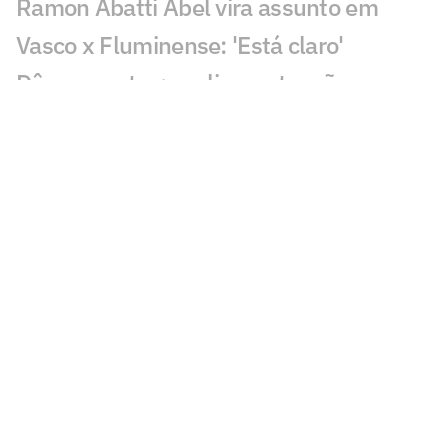
Ramon Abatti Abel vira assunto em
Vasco x Fluminense: 'Está claro'
Dê suas notas: avalie as atuações em
Vasco x Fluminense
Vasco e Fluminense ficam no empate e
deixam decisão para quarta-feira
Gol perdido em Vasco x Fluminense
choca torcedores: 'Sozinho'
Em negociação com Vasco, Sosa fica
fora de jogo do Racing
Discussão em Vasco x Fluminense
viraliza: 'Já expulsaram por menos'