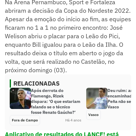
Na Arena Pernambuco, Sport e Fortaleza
abriram a decisão da Copa do Nordeste 2022.
Apesar da emoção do início ao fim, as equipes
ficaram no 1 a 1 no primeiro encontro: José
Welison abriu o placar para o Leão do Pici,
enquanto Bill igualou para o Leão da Ilha. O
resultado deixa o título em aberto o jogo da
volta, que será realizado no Castelão, no
próximo domingo (03).
RELACIONADAS
Após derrota do
Deu ruim: ant
Flamengo, Rizek
encaminhado, 
dispara: ‘O que estariam
Peña não será
falando se o técnico
Vasco
fosse Renato Gaúcho?’
Vasco
Fora de Campo
Há 4 anos
Aplicativo de resultados do LANCE! está