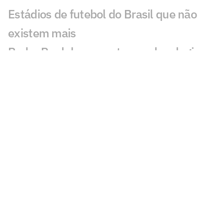
Estádios de futebol do Brasil que não
existem mais
Pedro Raul desencanta, recebe elogios
de Diniz e busca espaço no Corinthians
Quando o futebol brasileiro virou
profissional?
Botafogo recebe o Fluminense para
engrenar e mirar novos objetivos
Negociação com Peñarol é encerrada, e
De La Cruz fica no Flamengo
Flamengo não chega a acordo com
Zenit, e staff de Luiz Henrique informa