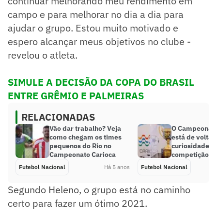
continuar melhorando meu rendimento em
campo e para melhorar no dia a dia para
ajudar o grupo. Estou muito motivado e
espero alcançar meus objetivos no clube -
revelou o atleta.
SIMULE A DECISÃO DA COPA DO BRASIL
ENTRE GRÊMIO E PALMEIRAS
RELACIONADAS
Vão dar trabalho? Veja
O Campeonato
como chegam os times
está de volta!
pequenos do Rio no
curiosidades 
Campeonato Carioca
competição
Futebol Nacional
Há 5 anos
Futebol Nacional
Segundo Heleno, o grupo está no caminho
certo para fazer um ótimo 2021.