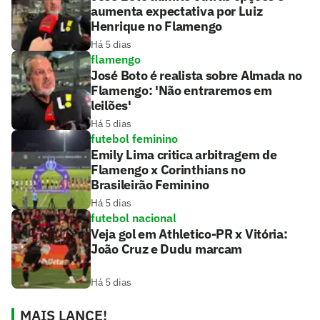
aumenta expectativa por Luiz
Henrique no Flamengo
Há 5 dias
flamengo
José Boto é realista sobre Almada no
Flamengo: 'Não entraremos em
leilões'
Há 5 dias
futebol feminino
Emily Lima critica arbitragem de
Flamengo x Corinthians no
Brasileirão Feminino
Há 5 dias
futebol nacional
Veja gol em Athletico-PR x Vitória:
João Cruz e Dudu marcam
Há 5 dias
MAIS LANCE!