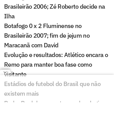
Brasileirão 2006; Zé Roberto decide na
Ilha
Botafogo 0 x 2 Fluminense no
Brasileirão 2007; fim de jejum no
Maracanã com David
Evolução e resultados: Atlético encara o
Remo para manter boa fase como
visitante
Estádios de futebol do Brasil que não
existem mais
Pedro Raul desencanta, recebe elogios
de Diniz e busca espaço no Corinthians