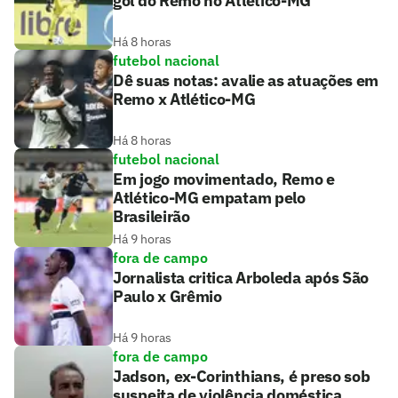
gol do Remo no Atlético-MG
Há 8 horas
futebol nacional
Dê suas notas: avalie as atuações em
Remo x Atlético-MG
Há 8 horas
futebol nacional
Em jogo movimentado, Remo e
Atlético-MG empatam pelo
Brasileirão
Há 9 horas
fora de campo
Jornalista critica Arboleda após São
Paulo x Grêmio
Há 9 horas
fora de campo
Jadson, ex-Corinthians, é preso sob
suspeita de violência doméstica