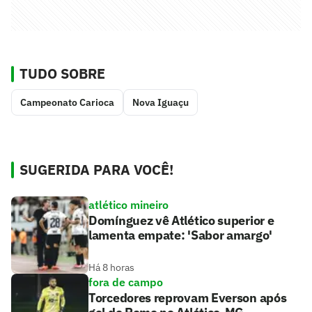
TUDO SOBRE
Campeonato Carioca
Nova Iguaçu
SUGERIDA PARA VOCÊ!
atlético mineiro
Domínguez vê Atlético superior e
lamenta empate: 'Sabor amargo'
Há 8 horas
fora de campo
Torcedores reprovam Everson após