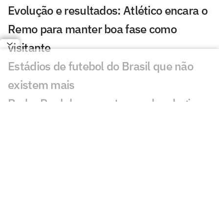
Evolução e resultados: Atlético encara o
Remo para manter boa fase como
visitante
Estádios de futebol do Brasil que não
existem mais
Pedro Raul desencanta, recebe elogios
de Diniz e busca espaço no Corinthians
Quando o futebol brasileiro virou
profissional?
Botafogo recebe o Fluminense para
engrenar e mirar novos objetivos
Negociação com Peñarol é encerrada, e