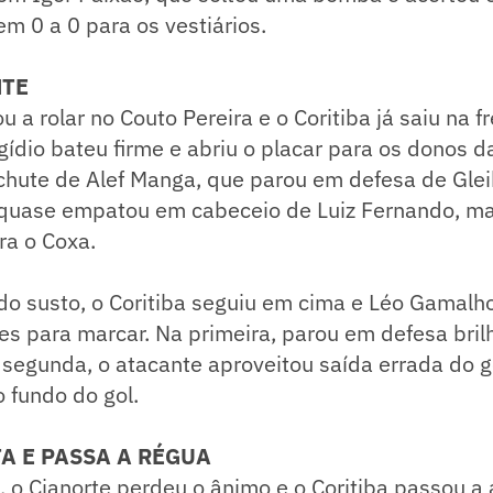
em 0 a 0 para os vestiários.
NTE
u a rolar no Couto Pereira e o Coritiba já saiu na 
gídio bateu firme e abriu o placar para os donos d
chute de Alef Manga, que parou em defesa de Glei
e quase empatou em cabeceio de Luiz Fernando, m
ra o Coxa.
o susto, o Coritiba seguiu em cima e Léo Gamalh
es para marcar. Na primeira, parou em defesa bril
 segunda, o atacante aproveitou saída errada do g
 fundo do gol.
A E PASSA A RÉGUA
, o Cianorte perdeu o ânimo e o Coritiba passou a