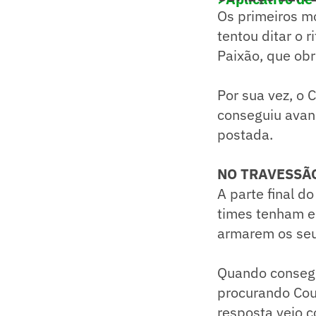
Os primeiros m
tentou ditar o 
Paixão, que obr
Por sua vez, o
conseguiu avan
postada.
NO TRAVESSÃ
A parte final 
times tenham e
armarem os seu
Quando consegui
procurando Cout
resposta veio c