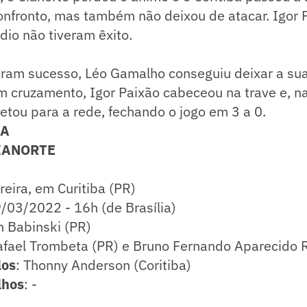
onfronto, mas também não deixou de atacar. Igor 
dio não tiveram êxito.
veram sucesso, Léo Gamalho conseguiu deixar a su
 cruzamento, Igor Paixão cabeceou na trave e, na
tou para a rede, fechando o jogo em 3 a 0.
CA
IANORTE
reira, em Curitiba (PR)
9/03/2022 - 16h (de Brasília)
n Babinski (PR)
afael Trombeta (PR) e Bruno Fernando Aparecido R
los
: Thonny Anderson (Coritiba)
lhos
: -