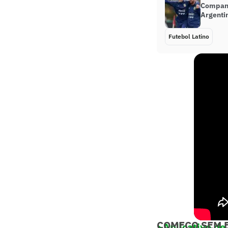
Companh
Argenti
Futebol Latino
COMEÇO SEM 
>Aplicativo de