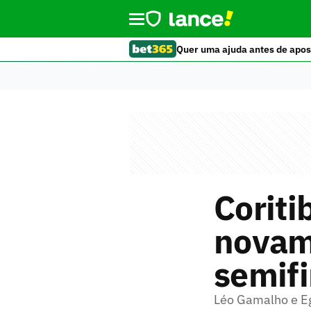
Quer uma ajuda antes de apos
Coriti
novam
semif
Léo Gamalho e Eg