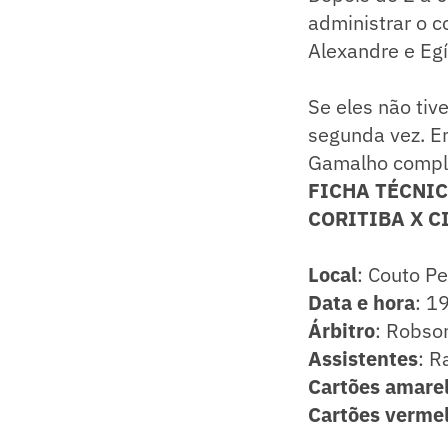
administrar o c
Alexandre e Egí
Se eles não ti
segunda vez. Em
Gamalho comple
FICHA TÉCNI
CORITIBA X C
Local
: Couto Pe
Data e hora
: 1
Árbitro
: Robso
Assistentes
: R
Cartões amare
Cartões verme