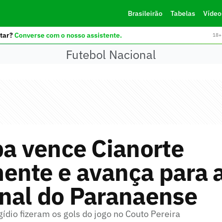
Brasileirão
Tabelas
Vídeo
tar?
Converse com o nosso assistente.
18+ 
Futebol Nacional
ba vence Cianorte
ente e avança para 
inal do Paranaense
ídio fizeram os gols do jogo no Couto Pereira