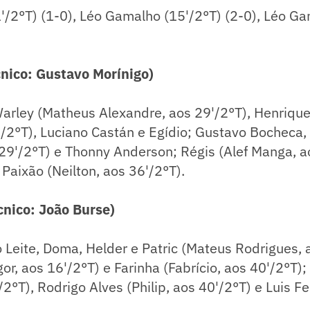
(1'/2°T) (1-0), Léo Gamalho (15'/2°T) (2-0), Léo G
nico: Gustavo Morínigo)
arley (Matheus Alexandre, aos 29'/2°T), Henrique
'/2°T), Luciano Castán e Egídio; Gustavo Bocheca,
29'/2°T) e Thonny Anderson; Régis (Alef Manga, ao
Paixão (Neilton, aos 36'/2°T).
nico: João Burse)
 Leite, Doma, Helder e Patric (Mateus Rodrigues, 
Igor, aos 16'/2°T) e Farinha (Fabrício, aos 40'/2°T)
/2°T), Rodrigo Alves (Philip, aos 40'/2°T) e Luis F