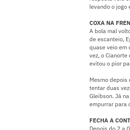
levando o jogo 
COXA NA FRE
A bola mal volto
de escanteio, E
quase veio em 
vez, o Cianort
evitou o pior pa
Mesmo depois d
tentar duas vez
Gleibson. Já na
empurrar para o
FECHA A CONT
Depois do 2 a 0