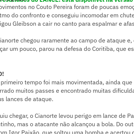
ovimentos no Couto Pereira foram de poucas emoç
ritmo do confronto e conseguiu incomodar em chute
igou Gleibson a cair no canto para espalmar e afas
 Cianorte chegou raramente ao campo de ataque e,
çar um pouco, parou na defesa do Coritiba, que e
O!
do primeiro tempo foi mais movimentada, ainda qu
rrado muitos passes e encontrado muitas dificuld
s lances de ataque.
u chegar, o Cianorte levou perigo em lance de Pat
inho, mas o atacante não alcançou a bola. Do outr
om Igor Paixão, que soltou uma bomba e acertou o