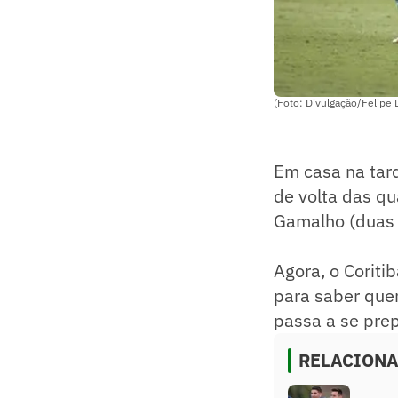
(Foto: Divulgação/Felipe 
Em casa na tard
de volta das qu
Gamalho (duas v
Agora, o Coriti
para saber quem
passa a se prep
RELACION