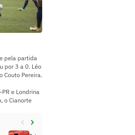
e pela partida
 por 3 a 0. Léo
o Couto Pereira.
o-PR e Londrina
, o Cianorte