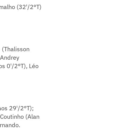
amalho (32'/2°T)
 (Thalisson
 Andrey
s 0'/2°T), Léo
aos 29'/2°T);
; Coutinho (Alan
ernando.