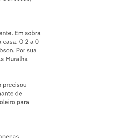
frente. Em sobra
a casa. O 2 a 0
bson. Por sua
as Muralha
o precisou
hante de
oleiro para
 apenas