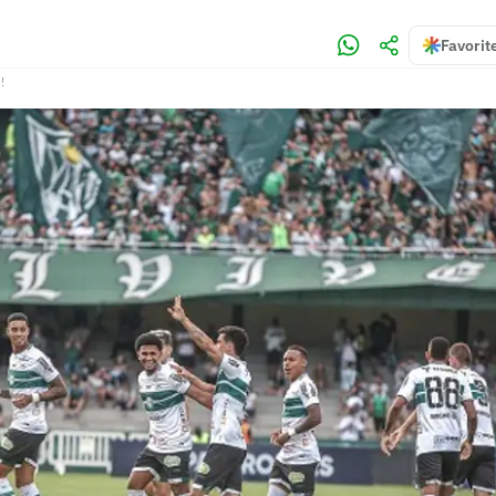
Favorit
!