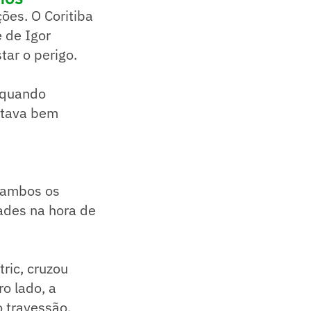
ões. O Coritiba
 de Igor
tar o perigo.
 quando
stava bem
e ambos os
ades na hora de
ric, cruzou
o lado, a
 travessão,