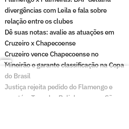
divergências com Leila e fala sobre
relação entre os clubes
Dê suas notas: avalie as atuações em
Cruzeiro x Chapecoense
Cruzeiro vence Chapecoense no
Mineirão e garante classificação na Copa
do Brasil
Justiça rejeita pedido do Flamengo e
mantém Taça das Bolinhas com o São
Paulo
Daronco relata ofensas e intimidação em