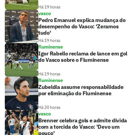
Há 19 horas
vasco
Pedro Emanuel explica mudança do
desempenho do Vasco: 'Zeramos
tudo'
Há 19 horas
fluminense
Igor Rabello reclama de lance em gol
do Vasco sobre o Fluminense
Há 19 horas
fluminense
Zubeldía assume responsabilidade
por eliminação do Fluminense
Há 20 horas
vasco
Brenner celebra gols e admite dívida
com a torcida do Vasco: 'Devo um
pouco'