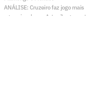
ANÁLISE: Cruzeiro faz jogo mais
agressivo da era Artur Jorge contra
Chapecoense
Saída de atacante pode abrir espaço
para Ryan Francisco no São Paulo
ANÁLISE: Eliminação escancara um
Fluminense que não se sustenta sem
brilhos individuais
Copa do Brasil pode dar respiro
financeiro ao Corinthians em meio a
dívidas