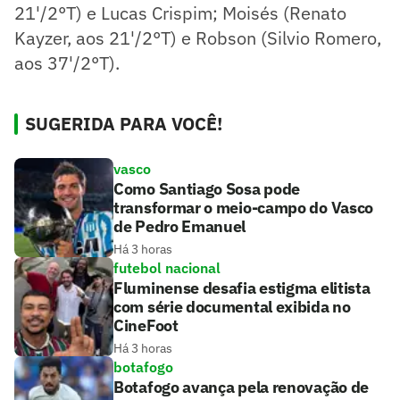
21'/2°T) e Lucas Crispim; Moisés (Renato
Kayzer, aos 21'/2°T) e Robson (Silvio Romero,
aos 37'/2°T).
SUGERIDA PARA VOCÊ!
vasco
Como Santiago Sosa pode
transformar o meio-campo do Vasco
de Pedro Emanuel
Há 3 horas
futebol nacional
Fluminense desafia estigma elitista
com série documental exibida no
CineFoot
Há 3 horas
botafogo
Botafogo avança pela renovação de