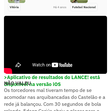
Vitória
Há 4 anos
Futebol Nacional
>Aplicativo de resultados do LANCE! está
NÃO VALEU
disponível na versão iOS
Os torcedores mal tiveram tempo de se
acomodar nas arquibancadas do Castelão e a
rede já balançou. Com 30 segundos de bola
rolando, Edson Cariús abriu o placar para o