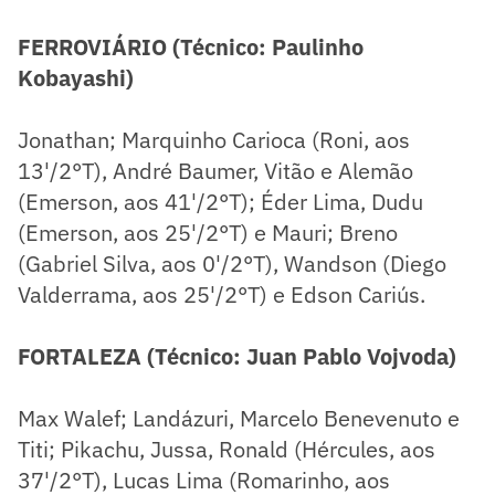
FERROVIÁRIO (Técnico: Paulinho
Kobayashi)
Jonathan; Marquinho Carioca (Roni, aos
13'/2°T), André Baumer, Vitão e Alemão
(Emerson, aos 41'/2°T); Éder Lima, Dudu
(Emerson, aos 25'/2°T) e Mauri; Breno
(Gabriel Silva, aos 0'/2°T), Wandson (Diego
Valderrama, aos 25'/2°T) e Edson Cariús.
FORTALEZA (Técnico: Juan Pablo Vojvoda)
Max Walef; Landázuri, Marcelo Benevenuto e
Titi; Pikachu, Jussa, Ronald (Hércules, aos
37'/2°T), Lucas Lima (Romarinho, aos