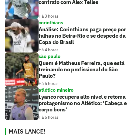
contrato com Alex Telles
Há 3 horas
corinthians
Análise: Corinthians paga preço por
falhas no Beira-Rio e se despede da
Copa do Brasil
Há 4 horas
são paulo
Quem é Matheus Ferreira, que está
treinando no profissional do São
Paulo?
Há 5 horas
atlético mineiro
Lyanco recupera alto nível e retoma
protagonismo no Atlético: 'Cabeça e
corpo bons'
Há 5 horas
MAIS LANCE!