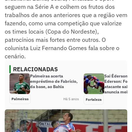
seguem na Série A e colhem os frutos dos
trabalhos de anos anteriores que a região vem
fazendo, como uma competição que valorize
os times locais (Copa do Nordeste),
patrocínios mais fortes entre outros. O
colunista Luiz Fernando Gomes fala sobre o
cenário.
RELACIONADAS
Palmeiras acerta
Sai Éderson e
empréstimo de Fabrício,
Ederson: Fort
da base, ao Bahia
atacante sain
anuncia meio
Palmeiras
Há 5 anos
Fortaleza