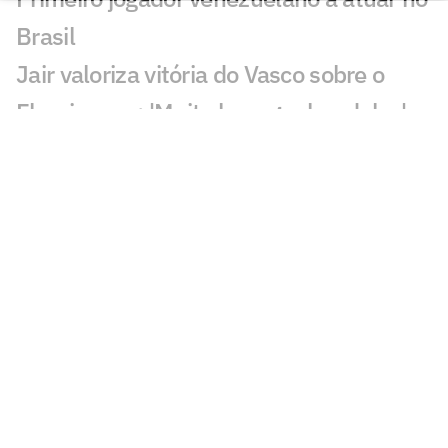
Brasil
Jair valoriza vitória do Vasco sobre o
Fluminense: 'Muito bom ganhar deles'
Substituído com dores, John Kennedy
preocupa o Fluminense
Pedro Emanuel explica mudança do
desempenho do Vasco: 'Zeramos tudo'
Igor Rabello reclama de lance em gol do
Vasco sobre o Fluminense
Zubeldía assume responsabilidade por
eliminação do Fluminense