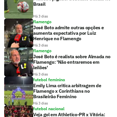
Brasil
Há 3 dias
flamengo
José Boto admite outras opções e
aumenta expectativa por Luiz
Henrique no Flamengo
Há 3 dias
flamengo
José Boto é realista sobre Almada no
Flamengo: 'Não entraremos em
leilões'
Há 3 dias
futebol feminino
Emily Lima critica arbitragem de
Flamengo x Corinthians no
Brasileirão Feminino
Há 3 dias
futebol nacional
Veja gol em Athletico-PR x Vitória: