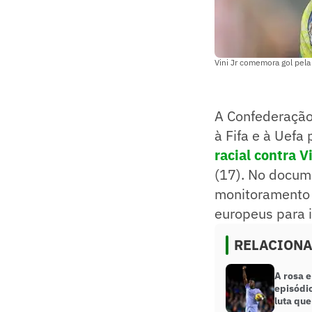
Vini Jr comemora gol pela
A Confederação 
à Fifa e à Uefa
racial contra V
(17). No docume
monitoramento 
europeus para i
RELACION
A rosa e
episódio
luta que