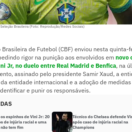
 Seleção Brasileira (Foto: Reprodução/Redes Sociais)
Brasileira de Futebol (CBF) enviou nesta quinta-fe
 pedindo rigor na punição aos envolvidos em
novo c
ini Jr, no duelo entre Real Madrid e Benfica
, na ú
nto, assinado pelo presidente Samir Xaud, a enti
da entidade internacional e a adoção de medidas 
dentificar e punir os responsáveis.
ADAS
 os espinhos de Vini Jr: 20
Técnico do Chelsea defende Vin
s de injúria racial e uma
após caso de injúria racial na
 não tem fim
Champions