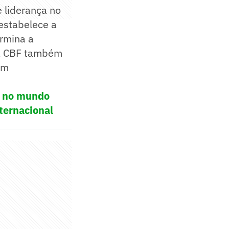
e liderança no
 estabelece a
ermina a
 A CBF também
om
ol no mundo
ternacional