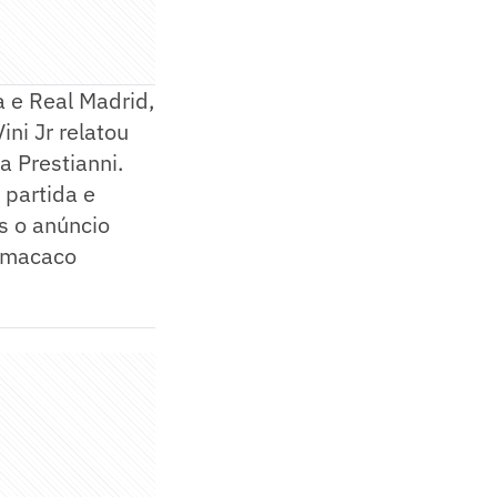
a e Real Madrid,
ni Jr relatou
a Prestianni.
 partida e
s o anúncio
e macaco