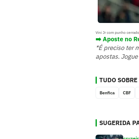
Vini Jr com punho cerrad
➡️ Aposte no R
*É preciso ter 
apostas. Jogue
TUDO SOBRE
Benfica
CBF
SUGERIDA PA
cruzei