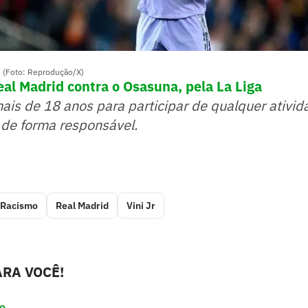
o (Foto: Reprodução/X)
eal Madrid contra o Osasuna, pela La Liga
mais de 18 anos para participar de qualquer ativid
 de forma responsável.
Racismo
Real Madrid
Vini Jr
RA VOCÊ!
ro