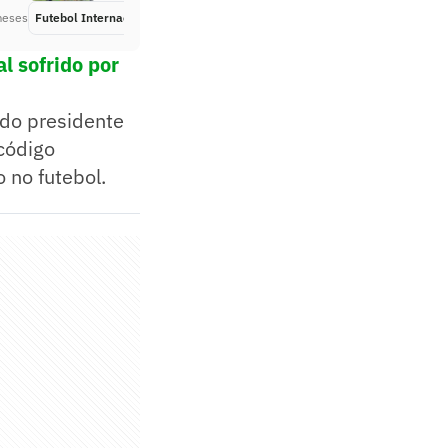
meses
Futebol Internacional
Há 5 meses
al sofrido por
 do presidente
 código
 no futebol.