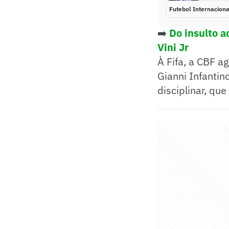
Futebol Internaciona
➡️
Do insulto ao
Vini Jr
À Fifa, a CBF a
Gianni Infantin
disciplinar, q