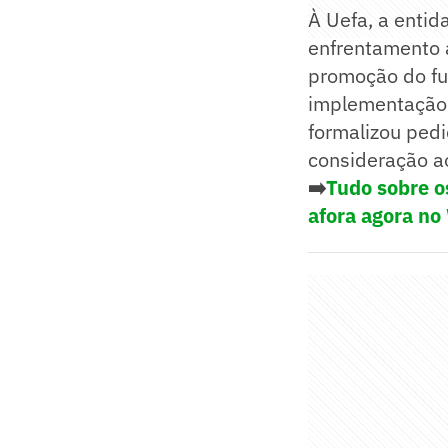
À Uefa, a entid
enfrentamento a
promoção do fut
implementação 
formalizou pedi
consideração ao
➡️
Tudo sobre o
afora agora no