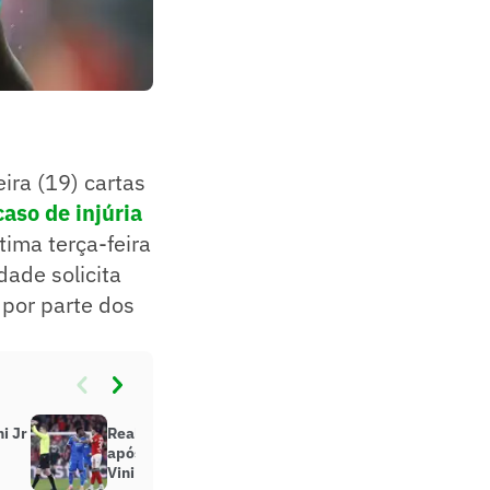
ira (19) cartas
aso de injúria
ltima terça-feira
dade solicita
por parte dos
i Jr
Real Madrid emite comunicado
após caso de injúria racial contra
Vini Jr