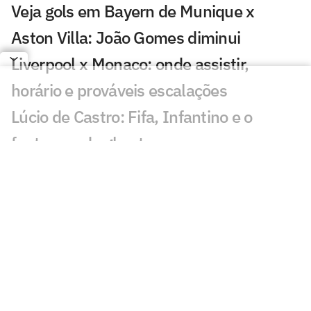
Veja gols em Bayern de Munique x
Aston Villa: João Gomes diminui
Liverpool x Monaco: onde assistir,
horário e prováveis escalações
Lúcio de Castro: Fifa, Infantino e o
fantasma de ghost
Chelsea x Milan: onde assistir, horário e
prováveis escalações
Chelsea muda estratégia com Xabi
Alonso e aposta na experiência
Jogador fica livre no mercado após a
Copa do Mundo pela Seleção