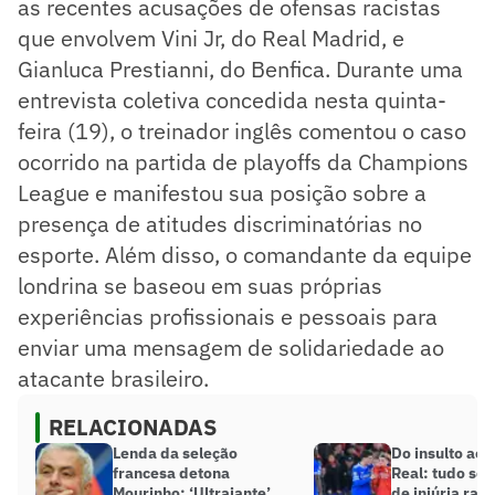
as recentes acusações de ofensas racistas
que envolvem Vini Jr, do Real Madrid, e
Gianluca Prestianni, do Benfica. Durante uma
entrevista coletiva concedida nesta quinta-
feira (19), o treinador inglês comentou o caso
ocorrido na partida de playoffs da Champions
League e manifestou sua posição sobre a
presença de atitudes discriminatórias no
esporte. Além disso, o comandante da equipe
londrina se baseou em suas próprias
experiências profissionais e pessoais para
enviar uma mensagem de solidariedade ao
atacante brasileiro.
RELACIONADAS
Lenda da seleção
Do insulto ao 
francesa detona
Real: tudo sob
Mourinho: ‘Ultrajante’
de injúria raci