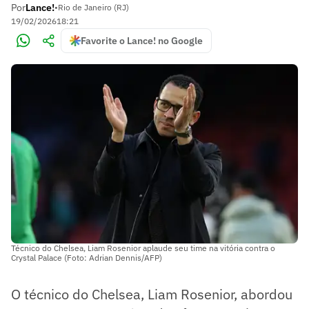
Por
Lance!
•
Rio de Janeiro (RJ)
19/02/2026
18:21
Favorite o Lance! no Google
Técnico do Chelsea, Liam Rosenior aplaude seu time na vitória contra o
Crystal Palace (Foto: Adrian Dennis/AFP)
O técnico do Chelsea, Liam Rosenior, abordou