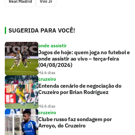
Real Madrid
Vini Jr
SUGERIDA PARA VOCÊ!
onde assistir
Jogos de hoje: quem joga no futebol e
onde assistir ao vivo – terça-feira
(04/08/2026)
Há 6 dias
cruzeiro
Entenda cenário de negociação do
Cruzeiro por Brian Rodríguez
Há 6 dias
cruzeiro
Clube russo faz sondagem por
Arroyo, do Cruzeiro