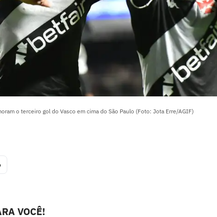
oram o terceiro gol do Vasco em cima do São Paulo (Foto: Jota Erre/AGIF)
o
RA VOCÊ!