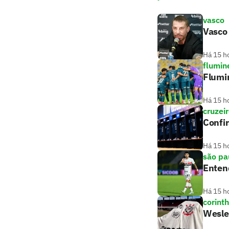
vasco
Vasco
Há 15 h
flumin
Flumin
Há 15 h
cruzei
Confir
Há 15 h
são pa
Entend
Há 15 h
corint
Wesley