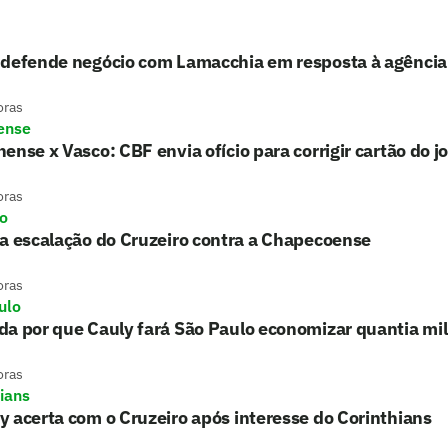
 defende negócio com Lamacchia em resposta à agência
oras
ense
ense x Vasco: CBF envia ofício para corrigir cartão do j
oras
ro
a escalação do Cruzeiro contra a Chapecoense
oras
ulo
a por que Cauly fará São Paulo economizar quantia mil
oras
hians
 acerta com o Cruzeiro após interesse do Corinthians