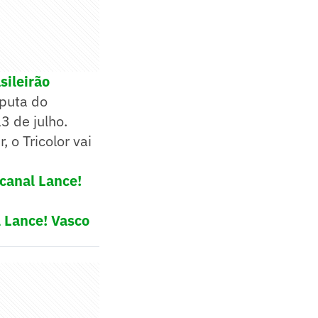
sileirão
sputa do
3 de julho.
 o Tricolor vai
 canal Lance!
l Lance! Vasco