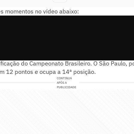
es momentos no vídeo abaixo:
o, o Vasco chegou aos 13 pontos e ocupa a 13ª co
ificação do Campeonato Brasileiro. O São Paulo, po
 12 pontos e ocupa a 14ª posição.
CONTINUA
APÓS A
PUBLICIDADE