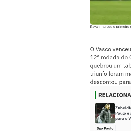
Rayan marcou o primeiro g
O Vasco venceu 
12ª rodada do C
quebrou um tab
triunfo foram m
descontou para
RELACION
Zubeldí
Paulo e
para o 
São Paulo