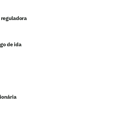
 reguladora
ogo de ida
ionária