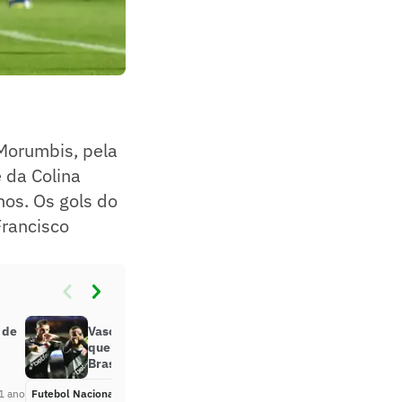
 Morumbis, pela
 da Colina
nos. Os gols do
Francisco
 de
Vasco atropela o São Paulo e
quebra jejum de 13 anos no
Brasileirão
1 ano
Futebol Nacional
Há 1 ano