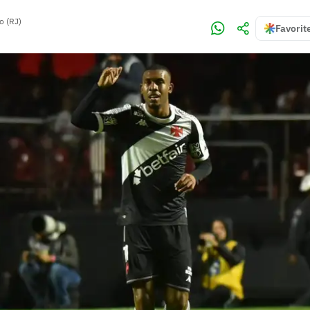
o (RJ)
Favorit