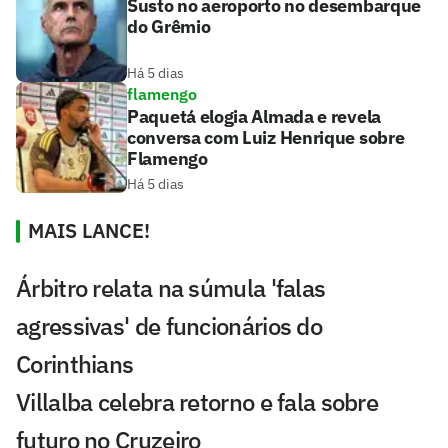
Susto no aeroporto no desembarque
do Grêmio
Há 5 dias
flamengo
Paquetá elogia Almada e revela
conversa com Luiz Henrique sobre
Flamengo
Há 5 dias
MAIS LANCE!
Árbitro relata na súmula 'falas
agressivas' de funcionários do
Corinthians
Villalba celebra retorno e fala sobre
futuro no Cruzeiro