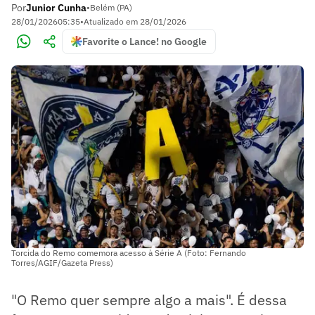
Por
Junior Cunha
•
Belém (PA)
28/01/2026
05:35
•
Atualizado em
28/01/2026
Favorite o Lance! no Google
Torcida do Remo comemora acesso à Série A (Foto: Fernando
Torres/AGIF/Gazeta Press)
"O Remo quer sempre algo a mais". É dessa