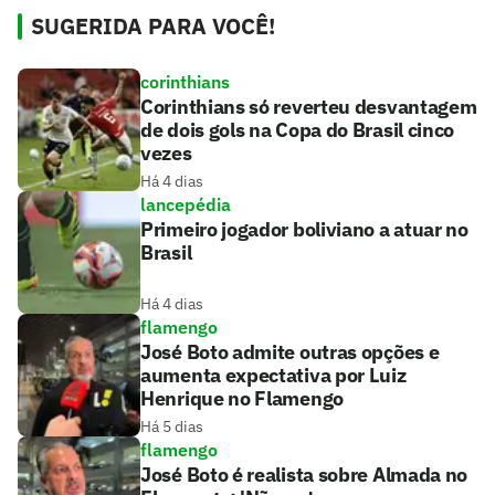
SUGERIDA PARA VOCÊ!
corinthians
Corinthians só reverteu desvantagem
de dois gols na Copa do Brasil cinco
vezes
Há 4 dias
lancepédia
Primeiro jogador boliviano a atuar no
Brasil
Há 4 dias
flamengo
José Boto admite outras opções e
aumenta expectativa por Luiz
Henrique no Flamengo
Há 5 dias
flamengo
José Boto é realista sobre Almada no