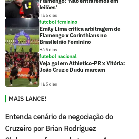
Flamengo: 'Não entraremos em
leilões'
Há 5 dias
futebol feminino
Emily Lima critica arbitragem de
Flamengo x Corinthians no
Brasileirão Feminino
Há 5 dias
futebol nacional
Veja gol em Athletico-PR x Vitória:
João Cruz e Dudu marcam
Há 5 dias
MAIS LANCE!
Entenda cenário de negociação do
Cruzeiro por Brian Rodríguez