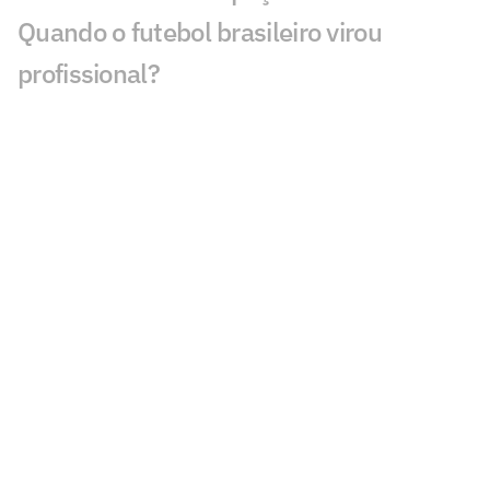
Quando o futebol brasileiro virou
profissional?
Botafogo recebe o Fluminense para
engrenar e mirar novos objetivos
Negociação com Peñarol é encerrada, e
De La Cruz fica no Flamengo
Flamengo não chega a acordo com
Zenit, e staff de Luiz Henrique informa
fim das negociações
Santos assina acordo com SDC Sports
para venda de controle da SAF
John Kennedy sofre lesão no joelho e vai