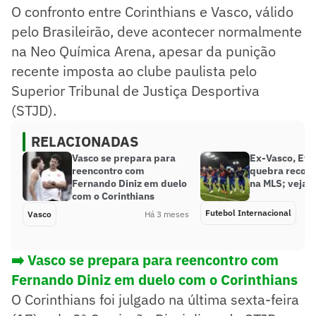
O confronto entre Corinthians e Vasco, válido
pelo Brasileirão, deve acontecer normalmente
na Neo Química Arena, apesar da punição
recente imposta ao clube paulista pelo
Superior Tribunal de Justiça Desportiva
(STJD).
RELACIONADAS
Vasco se prepara para
Ex-Vasco, Ev
reencontro com
quebra record
Fernando Diniz em duelo
na MLS; veja
com o Corinthians
Futebol Internacional
Vasco
Há 3 meses
➡️
Vasco se prepara para reencontro com
Fernando Diniz em duelo com o Corinthians
O Corinthians foi julgado na última sexta-feira