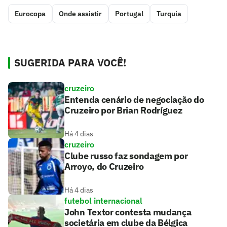
Eurocopa
Onde assistir
Portugal
Turquia
SUGERIDA PARA VOCÊ!
cruzeiro
Entenda cenário de negociação do
Cruzeiro por Brian Rodríguez
Há 4 dias
cruzeiro
Clube russo faz sondagem por
Arroyo, do Cruzeiro
Há 4 dias
futebol internacional
John Textor contesta mudança
societária em clube da Bélgica