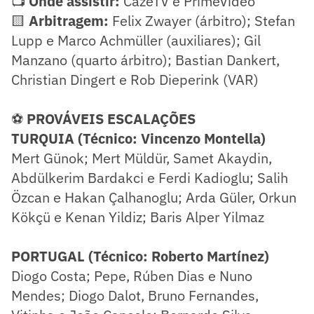
📺
Onde assistir:
CazéTV e PrimeVideo
🟨
Arbitragem:
Felix Zwayer (árbitro); Stefan
Lupp e Marco Achmüller (auxiliares); Gil
Manzano (quarto árbitro); Bastian Dankert,
Christian Dingert e Rob Dieperink (VAR)
⚽
PROVÁVEIS ESCALAÇÕES
TURQUIA (Técnico: Vincenzo Montella)
Mert Günok; Mert Müldür, Samet Akaydin,
Abdülkerim Bardakci e Ferdi Kadioglu; Salih
Özcan e Hakan Çalhanoglu; Arda Güler, Orkun
Kökçü e Kenan Yildiz; Baris Alper Yilmaz
PORTUGAL (Técnico: Roberto Martínez)
Diogo Costa; Pepe, Rúben Dias e Nuno
Mendes; Diogo Dalot, Bruno Fernandes,