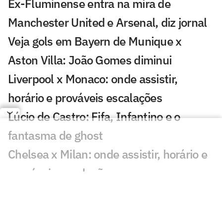
Ex-Fluminense entra na mira de
Manchester United e Arsenal, diz jornal
Veja gols em Bayern de Munique x
Aston Villa: João Gomes diminui
Liverpool x Monaco: onde assistir,
horário e prováveis escalações
Lúcio de Castro: Fifa, Infantino e o
fantasma de ghost
Chelsea x Milan: onde assistir, horário e
prováveis escalações
Chelsea muda estratégia com Xabi
Alonso e aposta na experiência