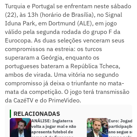
Turquia e Portugal se enfrentam neste sábado
(22), às 13h (horário de Brasília), no Signal
Iduna Park, em Dortmund (ALE), em jogo
válido pela segunda rodada do grupo F da
Eurocopa. As duas seleções venceram seus
compromissos na estreia: os turcos
superaram a Geórgia, enquanto os
portugueses bateram a República Tcheca,
ambos de virada. Uma vitória no segundo
compromisso já deixa o triunfante no mata-
mata da competição. O jogo terá transmissão
da CazéTV e do PrimeVideo.
RELACIONADAS
ANÁLISE: Inglaterra
Euro: Jogador
volta a jogar mal e não
participações
apresenta futebol de
ano segue sem