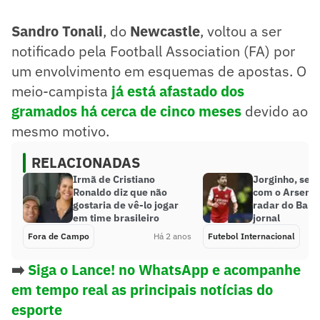
Sandro Tonali
, do
Newcastle
, voltou a ser
notificado pela Football Association (FA) por
um envolvimento em esquemas de apostas. O
meio-campista
já está afastado dos
gramados há cerca de cinco meses
devido ao
mesmo motivo.
RELACIONADAS
Irmã de Cristiano
Jorginho, sem
Ronaldo diz que não
com o Arsenal,
gostaria de vê-lo jogar
radar do Barce
em time brasileiro
jornal
Fora de Campo
Há 2 anos
Futebol Internacional
➡️
Siga o Lance! no WhatsApp e acompanhe
em tempo real as principais notícias do
esporte