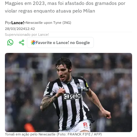
Magpies em 2023, mas foi afastado dos gramados por
violar regras enquanto atuava pelo Milan
Por
Lance!
•
Newcastle upon Tyne (ING)
28/03/2024
12:42
Supervisionado
por
Lance!
Favorite o Lance! no Google
Tonali em ação pelo Newcastle (Foto: FRANCK FIFE / AFP)