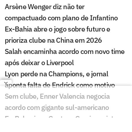
Arsène Wenger diz não ter
compactuado com plano de Infantino
Ex-Bahia abre o jogo sobre futuro e
prioriza clube na China em 2026
Salah encaminha acordo com novo time
após deixar o Liverpool
Lyon perde na Champions, e jornal
aponta falta de Endrick como motivo
Sem clube, Enner Valencia negocia
acordo com gigante sul-americano
Ex-Palmeiras, Gustavo Garcia projeta
nova temporada pelo Famalicão