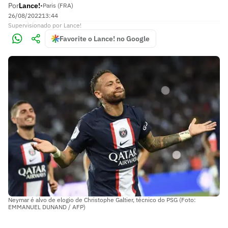
Por
Lance!
•
Paris (FRA)
26/08/2022
13:44
Supervisionado
por
Lance!
Favorite o Lance! no Google
Neymar é alvo de elogio de Christophe Galtier, técnico do PSG (Foto:
EMMANUEL DUNAND / AFP)