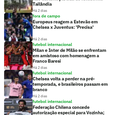
Tailândia
Há 2 dias
fora de campo
Europeus reagem a Estevão em
Chelsea x Juventus: 'Precisa'
Há 2 dias
futebol internacional
Milan e Inter de Milão se enfrentam
em amistoso com homenagem a
Franco Baresi
Há 2 dias
futebol internacional
Chelsea volta a perder na pré-
temporada, e brasileiros passam em
branco
Há 2 dias
futebol internacional
Federação Chilena concede
autorização especial para Vozinha;