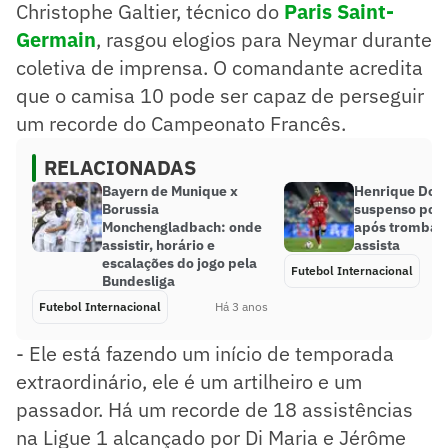
Christophe Galtier, técnico do
Paris Saint-
Germain
, rasgou elogios para Neymar durante
coletiva de imprensa. O comandante acredita
que o camisa 10 pode ser capaz de perseguir
um recorde do Campeonato Francês.
RELACIONADAS
Bayern de Munique x
Henrique Dou
Borussia
suspenso por
Monchengladbach: onde
após trombada
assistir, horário e
assista
escalações do jogo pela
Futebol Internacional
Bundesliga
Futebol Internacional
Há 3 anos
- Ele está fazendo um início de temporada
extraordinário, ele é um artilheiro e um
passador. Há um recorde de 18 assistências
na Ligue 1 alcançado por Di Maria e Jérôme