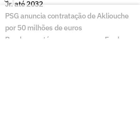
Jr. até 2032
PSG anuncia contratação de Akliouche
por 50 milhões de euros
Bracks mantém esperança por Fred no
Atlético: 'Temos essa chama acesa'
Ansu Fati destaca estilo de Filipe Luís no
Monaco: 'Vai ser bom para mim'
Ex-Botafogo, Lucas Perri se aproxima de
clube da Itália
Após fracasso na Copa do Mundo,
Uruguai anuncia Diego Forlán como novo
técnico