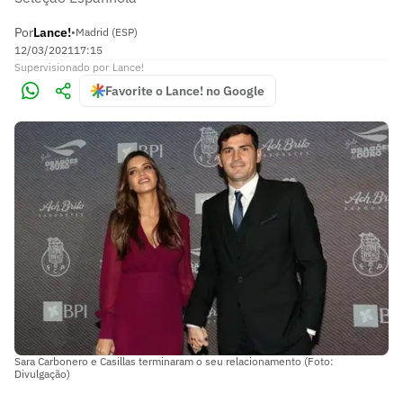
Por
Lance!
•
Madrid (ESP)
12/03/2021
17:15
Supervisionado
por
Lance!
Favorite o Lance! no Google
Sara Carbonero e Casillas terminaram o seu relacionamento (Foto:
Divulgação)