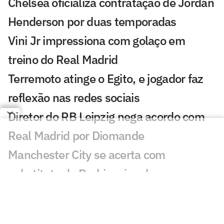
Chelsea oficializa contratação de Jordan
Henderson por duas temporadas
Vini Jr impressiona com golaço em
treino do Real Madrid
Terremoto atinge o Egito, e jogador faz
reflexão nas redes sociais
Diretor do RB Leipzig nega acordo com
Real Madrid por Diomande
Manchester City se acerta com
substituto de Rodri na janela
Espanhóis repercutem novela entre
Almada, River Plate e Flamengo: